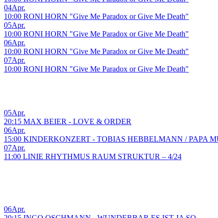
04
Apr.
10:00 RONI HORN "Give Me Paradox or Give Me Death"
05
Apr.
10:00 RONI HORN "Give Me Paradox or Give Me Death"
06
Apr.
10:00 RONI HORN "Give Me Paradox or Give Me Death"
07
Apr.
10:00 RONI HORN "Give Me Paradox or Give Me Death"
05
Apr.
20:15 MAX BEIER - LOVE & ORDER
06
Apr.
15:00 KINDERKONZERT - TOBIAS HEBBELMANN / PAPA M
07
Apr.
11:00 LINIE RHYTHMUS RAUM STRUKTUR – 4/24
06
Apr.
20:15 INGO OSCHMANN - WUNDERBAR ES IST JA SO