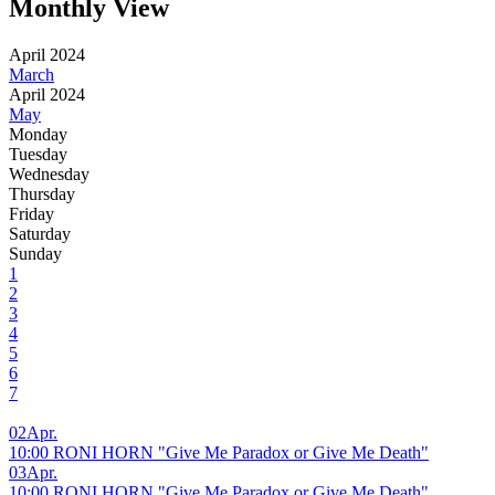
Monthly View
April 2024
March
April 2024
May
Monday
Tuesday
Wednesday
Thursday
Friday
Saturday
Sunday
1
2
3
4
5
6
7
02
Apr.
10:00 RONI HORN "Give Me Paradox or Give Me Death"
03
Apr.
10:00 RONI HORN "Give Me Paradox or Give Me Death"