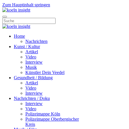
Zum Hauptinhalt springen
Home
Nachrichten
Kunst / Kultur
Artikel
Video
Interview
Musik
Künstler Dein Veedel
Gesundheit / Bildung
Artikel
Video
Interview
Nachrichten / Doku
Interview
Video
Polizeimappe Köln
Polizeimappe Oberbergischer
Kreis