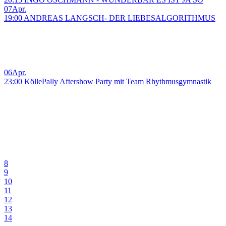
07
Apr.
19:00 ANDREAS LANGSCH- DER LIEBESALGORITHMUS
06
Apr.
23:00 KöllePally Aftershow Party mit Team Rhythmusgymnastik
8
9
10
11
12
13
14