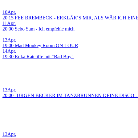
10
Apr.
20:15 FEE BREMBECK - ERKLÄR´S MIR, ALS WÄR ICH EIN
11
Apr.
20:00 Sebo Sam - Ich empfehle mich
13
Apr.
19:00 Mad Monkey Room ON TOUR
14
Apr.
19:30 Erika Ratcliffe mit "Bad Boy"
13
Apr.
20:00 JÜRGEN BECKER IM TANZBRUNNEN DEINE DISCO 
13
Apr.