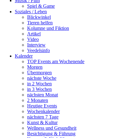
Musik / Film
Spiel & Game
Soziales / Leben
Blickwinkel
Tieren helfen
Kolumne und Fiktion
Artikel
Video
Interview
Veedelsinfo
Kalender
TOP Events am Wochenende
Morgen
Übermorgen
nächste Woche
in 2 Wochen
in 3 Wochen
nächsten Monat
2 Monaten
Heutige Events
Wochenkalender
nächsten 7 Tage
Kunst & Kultur
Wellness und Gesundheit
Besichtigung & Führung