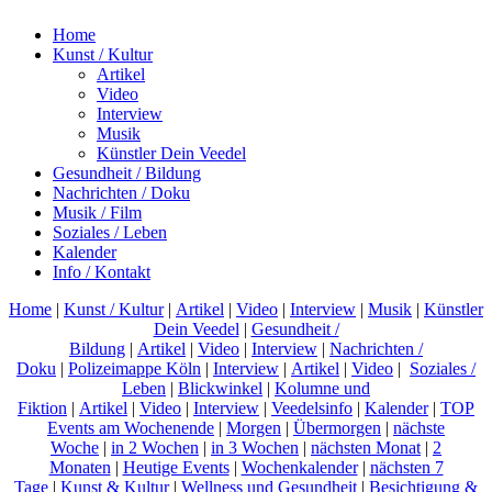
Home
Kunst / Kultur
Artikel
Video
Interview
Musik
Künstler Dein Veedel
Gesundheit / Bildung
Nachrichten / Doku
Musik / Film
Soziales / Leben
Kalender
Info / Kontakt
Home
|
Kunst / Kultur
|
Artikel
|
Video
|
Interview
|
Musik
|
Künstler
Dein Veedel
|
Gesundheit /
Bildung
|
Artikel
|
Video
|
Interview
|
Nachrichten /
Doku
|
Polizeimappe Köln
|
Interview
|
Artikel
|
Video
|
Soziales /
Leben
|
Blickwinkel
|
Kolumne und
Fiktion
|
Artikel
|
Video
|
Interview
|
Veedelsinfo
|
Kalender
|
TOP
Events am Wochenende
|
Morgen
|
Übermorgen
|
nächste
Woche
|
in 2 Wochen
|
in 3 Wochen
|
nächsten Monat
|
2
Monaten
|
Heutige Events
|
Wochenkalender
|
nächsten 7
Tage
|
Kunst & Kultur
|
Wellness und Gesundheit
|
Besichtigung &