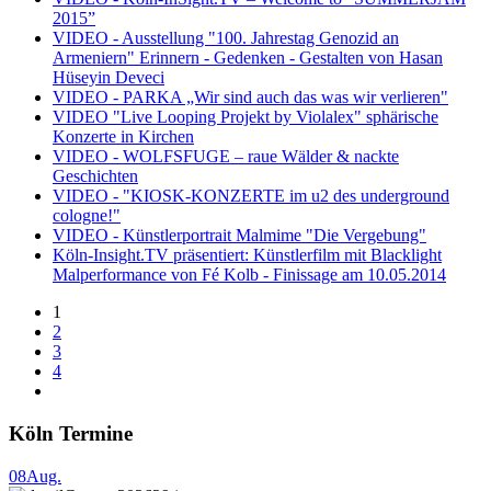
2015”
VIDEO - Ausstellung "100. Jahrestag Genozid an
Armeniern" Erinnern - Gedenken - Gestalten von Hasan
Hüseyin Deveci
VIDEO - PARKA „Wir sind auch das was wir verlieren"
VIDEO "Live Looping Projekt by Violalex" sphärische
Konzerte in Kirchen
VIDEO - WOLFSFUGE – raue Wälder & nackte
Geschichten
VIDEO - "KIOSK-KONZERTE im u2 des underground
cologne!"
VIDEO - Künstlerportrait Malmime "Die Vergebung"
Köln-Insight.TV präsentiert: Künstlerfilm mit Blacklight
Malperformance von Fé Kolb - Finissage am 10.05.2014
1
2
3
4
Köln Termine
08
Aug.