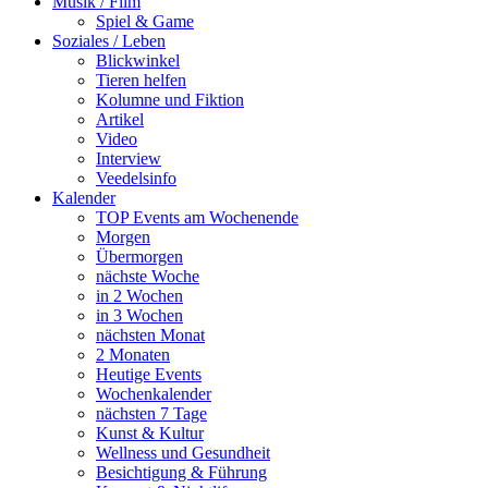
Musik / Film
Spiel & Game
Soziales / Leben
Blickwinkel
Tieren helfen
Kolumne und Fiktion
Artikel
Video
Interview
Veedelsinfo
Kalender
TOP Events am Wochenende
Morgen
Übermorgen
nächste Woche
in 2 Wochen
in 3 Wochen
nächsten Monat
2 Monaten
Heutige Events
Wochenkalender
nächsten 7 Tage
Kunst & Kultur
Wellness und Gesundheit
Besichtigung & Führung