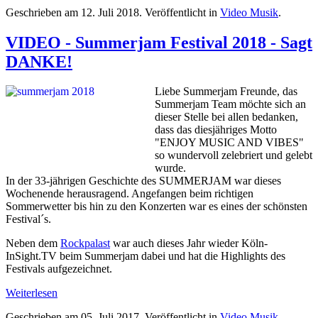
Geschrieben am
12. Juli 2018
. Veröffentlicht in
Video Musik
.
VIDEO - Summerjam Festival 2018 - Sagt
DANKE!
Liebe Summerjam Freunde, das
Summerjam Team möchte sich an
dieser Stelle bei allen bedanken,
dass das diesjähriges Motto
"ENJOY MUSIC AND VIBES"
so wundervoll zelebriert und gelebt
wurde.
In der 33-jährigen Geschichte des SUMMERJAM war dieses
Wochenende herausragend. Angefangen beim richtigen
Sommerwetter bis hin zu den Konzerten war es eines der schönsten
Festival´s.
Neben dem
Rockpalast
war auch dieses Jahr wieder Köln-
InSight.TV beim Summerjam dabei und hat die Highlights des
Festivals aufgezeichnet.
Weiterlesen
Geschrieben am
05. Juli 2017
. Veröffentlicht in
Video Musik
.