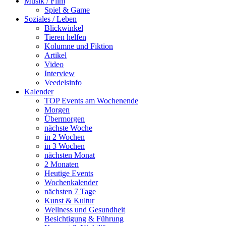
Musik / Film
Spiel & Game
Soziales / Leben
Blickwinkel
Tieren helfen
Kolumne und Fiktion
Artikel
Video
Interview
Veedelsinfo
Kalender
TOP Events am Wochenende
Morgen
Übermorgen
nächste Woche
in 2 Wochen
in 3 Wochen
nächsten Monat
2 Monaten
Heutige Events
Wochenkalender
nächsten 7 Tage
Kunst & Kultur
Wellness und Gesundheit
Besichtigung & Führung