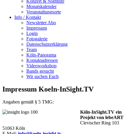
Konzert & Nightlife
Monatskalender
Veranstaltungsorte
Info / Kontakt
Newsletter Abo
Impressum
Login
Fotogalerie
Datenschutzerklärung
Team
Köln-Panorama
Kontaktadressen
Videoworkshop
Bands gesucht
Wir suchen Euch
Impressum Koeln-InSight.TV
Angaben gemäß § 5 TMG:
Köln-InSight.TV ein
Projekt von lebe
ART
Clevischer Ring 103
51063 Köln
E-Mail:
info@koeln-insight.tv