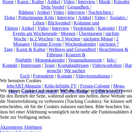
Home
|
Kunst / Kultur
|
Artikel
|
Video
|
Interview
|
Musik
|
Künstler
Dein Veedel
|
Gesundheit /
Bildung
|
Artikel
|
Video
|
Interview
|
Nachrichten /
Doku
|
Polizeimappe Köln
|
Interview
|
Artikel
|
Video
|
Soziales /
Leben
|
Blickwinkel
|
Kolumne und
Fiktion
|
Artikel
|
Video
|
Interview
|
Veedelsinfo
|
Kalender
|
TOP
Events am Wochenende
|
Morgen
|
Übermorgen
|
nächste
Woche
|
in 2 Wochen
|
in 3 Wochen
|
nächsten Monat
|
2
Monaten
|
Heutige Events
|
Wochenkalender
|
nächsten 7
Tage
|
Kunst & Kultur
|
Wellness und Gesundheit
|
Besichtigung &
Führung
|
Konzert &
Nightlife
|
Monatskalender
|
Veranstaltungsorte
|
Info /
Kontakt
|
Impressum
|
Team
|
Kontaktadressen
|
Videoworkshop
|
Ban
gesucht
|
Wir suchen
Euch
|
Fotogalerie
|
Kontakt
|
Videojournalismus
|
Wir benutzen Cookies
lebeART-Magazin
|
Köln-InSight-TV
|
Forum-Cologne
|
Mega-
Wir nutzen Cookies auf unserer Website. Einige von ihnen sind essenzi
Herz
|
Galerie-Graf-Adolf
|
MC-ProMedia
|
© 2026 lebeART
für den Betrieb der Seite, während andere uns helfen, diese Website un
die Nutzererfahrung zu verbessern (Tracking Cookies). Sie können sel
entscheiden, ob Sie die Cookies zulassen möchten. Bitte beachten Sie,
dass bei einer Ablehnung womöglich nicht mehr alle Funktionalitäten 
Seite zur Verfügung stehen.
Akzeptieren
Ablehnen