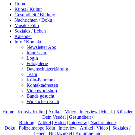
Home
Kunst / Kultur
Gesundheit / Bildung
Nachrichten / Doku
Musik / Film
Soziales / Leben
Kalender
Info / Kontakt
Newsletter Abo
Impressum
Login
Fotogalerie
Datenschutzerklärung
Team
Köln-Panorama
Kontaktadressen
Videoworkshop
Bands gesucht
Wir suchen Euch
Home
|
Kunst / Kultur
|
Artikel
|
Video
|
Interview
|
Musik
|
Künstler
Dein Veedel
|
Gesundheit /
Bildung
|
Artikel
|
Video
|
Interview
|
Nachrichten /
Doku
|
Polizeimappe Köln
|
Interview
|
Artikel
|
Video
|
Soziales /
Leben
|
Blickwinkel
|
Kolumne und