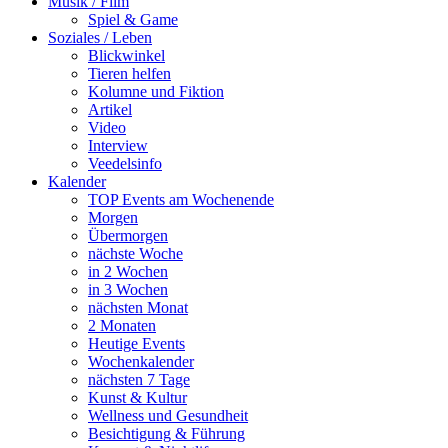
Musik / Film
Spiel & Game
Soziales / Leben
Blickwinkel
Tieren helfen
Kolumne und Fiktion
Artikel
Video
Interview
Veedelsinfo
Kalender
TOP Events am Wochenende
Morgen
Übermorgen
nächste Woche
in 2 Wochen
in 3 Wochen
nächsten Monat
2 Monaten
Heutige Events
Wochenkalender
nächsten 7 Tage
Kunst & Kultur
Wellness und Gesundheit
Besichtigung & Führung