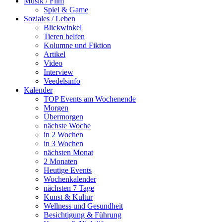
Musik / Film
Spiel & Game
Soziales / Leben
Blickwinkel
Tieren helfen
Kolumne und Fiktion
Artikel
Video
Interview
Veedelsinfo
Kalender
TOP Events am Wochenende
Morgen
Übermorgen
nächste Woche
in 2 Wochen
in 3 Wochen
nächsten Monat
2 Monaten
Heutige Events
Wochenkalender
nächsten 7 Tage
Kunst & Kultur
Wellness und Gesundheit
Besichtigung & Führung