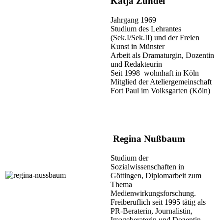
Katja Zundel
Jahrgang 1969
Studium des Lehrantes
(Sek.I/Sek.II) und der Freien
Kunst in Münster
Arbeit als Dramaturgin, Dozentin
und Redakteurin
Seit 1998 wohnhaft in Köln
Mitglied der Ateliergemeinschaft
Fort Paul im Volksgarten (Köln)
Regina Nußbaum
Studium der
Sozialwissenschaften in
Göttingen, Diplomarbeit zum
Thema
Medienwirkungsforschung.
Freiberuflich seit 1995 tätig als
PR-Beraterin, Journalistin,
Imageberaterin und Dozentin.