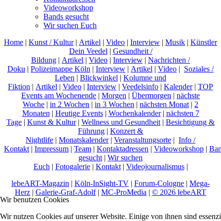
Videoworkshop
Bands gesucht
Wir suchen Euch
Home
|
Kunst / Kultur
|
Artikel
|
Video
|
Interview
|
Musik
|
Künstler
Dein Veedel
|
Gesundheit /
Bildung
|
Artikel
|
Video
|
Interview
|
Nachrichten /
Doku
|
Polizeimappe Köln
|
Interview
|
Artikel
|
Video
|
Soziales /
Leben
|
Blickwinkel
|
Kolumne und
Fiktion
|
Artikel
|
Video
|
Interview
|
Veedelsinfo
|
Kalender
|
TOP
Events am Wochenende
|
Morgen
|
Übermorgen
|
nächste
Woche
|
in 2 Wochen
|
in 3 Wochen
|
nächsten Monat
|
2
Monaten
|
Heutige Events
|
Wochenkalender
|
nächsten 7
Tage
|
Kunst & Kultur
|
Wellness und Gesundheit
|
Besichtigung &
Führung
|
Konzert &
Nightlife
|
Monatskalender
|
Veranstaltungsorte
|
Info /
Kontakt
|
Impressum
|
Team
|
Kontaktadressen
|
Videoworkshop
|
Ban
gesucht
|
Wir suchen
Euch
|
Fotogalerie
|
Kontakt
|
Videojournalismus
|
lebeART-Magazin
|
Köln-InSight-TV
|
Forum-Cologne
|
Mega-
Herz
|
Galerie-Graf-Adolf
|
MC-ProMedia
|
© 2026 lebeART
Wir benutzen Cookies
Wir nutzen Cookies auf unserer Website. Einige von ihnen sind essenzi