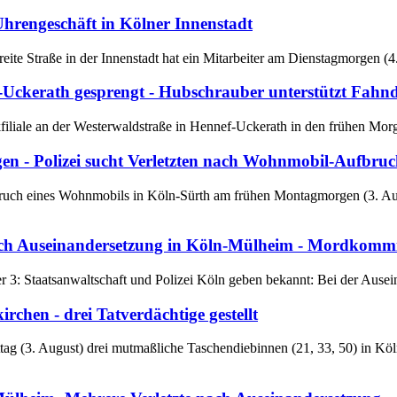
hrengeschäft in Kölner Innenstadt
eite Straße in der Innenstadt hat ein Mitarbeiter am Dienstagmorgen (4
ckerath gesprengt - Hubschrauber unterstützt Fahnd
iliale an der Westerwaldstraße in Hennef-Uckerath in den frühen Morge
n - Polizei sucht Verletzten nach Wohnmobil-Aufbruc
ruch eines Wohnmobils in Köln-Sürth am frühen Montagmorgen (3. Augu
ch Auseinandersetzung in Köln-Mülheim - Mordkommis
fer 3: Staatsanwaltschaft und Polizei Köln geben bekannt: Bei der Aus
chen - drei Tatverdächtige gestellt
ittag (3. August) drei mutmaßliche Taschendiebinnen (21, 33, 50) in 