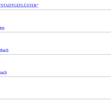
A!DA! "STADTGEFLÜSTER“
ten
orbach
bach