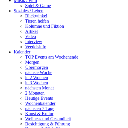
Musik / Film
Spiel & Game
Soziales / Leben
Blickwinkel
Tieren helfen
Kolumne und Fiktion
Artikel
Video
Interview
Veedelsinfo
Kalender
TOP Events am Wochenende
Morgen
Übermorgen
nächste Woche
in 2 Wochen
in 3 Wochen
nächsten Monat
2 Monaten
Heutige Events
Wochenkalender
nächsten 7 Tage
Kunst & Kultur
Wellness und Gesundheit
Besichtigung & Führung