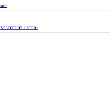
bach
A!DA! "STADTGEFLÜSTER“