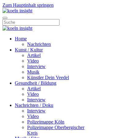
Zum Hauptinhalt springen
Home
Nachrichten
Kunst / Kultur
Artikel
Video
Interview
Musik
Künstler Dein Veedel
Gesundheit / Bildung
Artikel
Video
Interview
Nachrichten / Doku
Interview
Video
Polizeimappe Köln
Polizeimappe Oberbergischer
Kreis