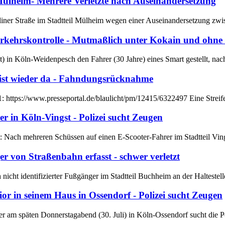
Mülheim- Mehrere Verletzte nach Auseinandersetzung
erliner Straße im Stadtteil Mülheim wegen einer Auseinandersetzung zw
rkehrskontrolle - Mutmaßlich unter Kokain und ohne
) in Köln-Weidenpesch den Fahrer (30 Jahre) eines Smart gestellt, nach
ist wieder da - Fahndungsrücknahme
 1: https://www.presseportal.de/blaulicht/pm/12415/6322497 Eine Streif
 in Köln-Vingst - Polizei sucht Zeugen
: Nach mehreren Schüssen auf einen E-Scooter-Fahrer im Stadtteil Vings
 von Straßenbahn erfasst - schwer verletzt
h nicht identifizierter Fußgänger im Stadtteil Buchheim an der Haltestel
r in seinem Haus in Ossendorf - Polizei sucht Zeugen
ner am späten Donnerstagabend (30. Juli) in Köln-Ossendorf sucht die P