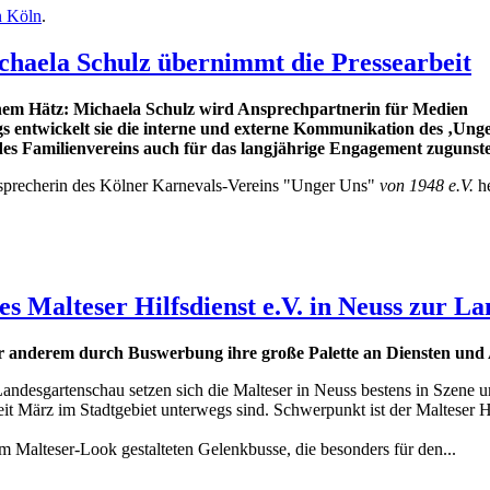
n Köln
.
haela Schulz übernimmt die Pressearbeit
hem Hätz: Michaela Schulz wird Ansprechpartnerin für Medien
 entwickelt sie die interne und externe Kommunikation des ‚Unge
ritt des Familienvereins auch für das langjährige Engagement zug
sprecherin des Kölner Karnevals-Vereins "Unger Uns"
von 1948 e.V.
h
Malteser Hilfsdienst e.V. in Neuss zur L
ter anderem durch Buswerbung ihre große Palette an Diensten un
Landesgartenschau setzen sich die Malteser in Neuss bestens in Szene 
seit März im Stadtgebiet unterwegs sind. Schwerpunkt ist der Malteser 
m Malteser-Look gestalteten Gelenkbusse, die besonders für den...