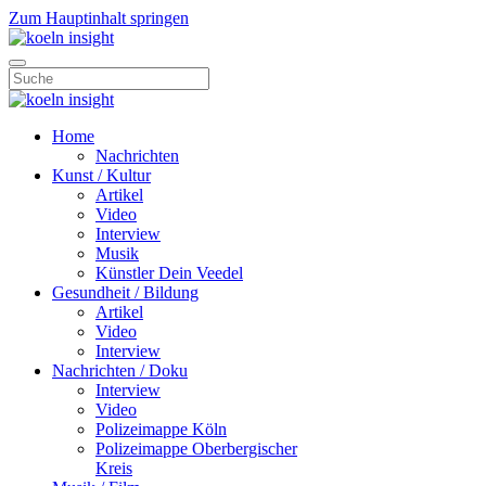
Zum Hauptinhalt springen
Home
Nachrichten
Kunst / Kultur
Artikel
Video
Interview
Musik
Künstler Dein Veedel
Gesundheit / Bildung
Artikel
Video
Interview
Nachrichten / Doku
Interview
Video
Polizeimappe Köln
Polizeimappe Oberbergischer
Kreis