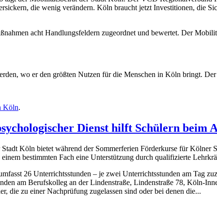
rsickern, die wenig verändern. Köln braucht jetzt Investitionen, die S
ßnahmen acht Handlungsfeldern zugeordnet und bewertet. Der Mobilität
werden, wo er den größten Nutzen für die Menschen in Köln bringt. Der
n Köln
.
sychologischer Dienst hilft Schülern beim
 Stadt Köln bietet während der Sommerferien Förderkurse für Kölner Sc
n einem bestimmten Fach eine Unterstützung durch qualifizierte Lehrkrä
umfasst 26 Unterrichtsstunden – je zwei Unterrichtsstunden am Tag zu
inden am Berufskolleg an der Lindenstraße, Lindenstraße 78, Köln-Innens
r, die zu einer Nachprüfung zugelassen sind oder bei denen die...