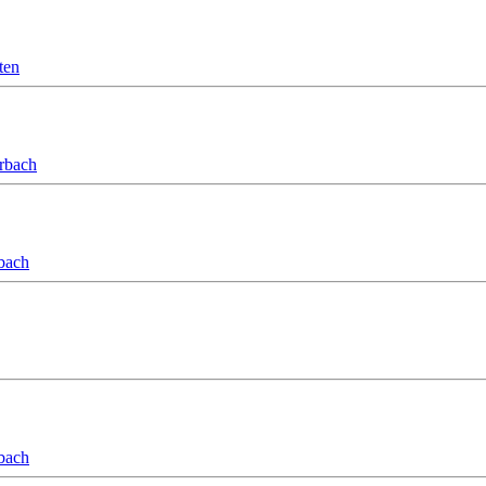
ten
orbach
bach
bach