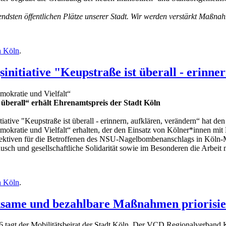
ndsten öffentlichen Plätze unserer Stadt. Wir werden verstärkt Maßnah
n Köln
.
initiative "Keupstraße ist überall - erinne
mokratie und Vielfalt“
t überall“ erhält Ehrenamtspreis der Stadt Köln
tiative "Keupstraße ist überall - erinnern, aufklären, verändern“ hat 
mokratie und Vielfalt“ erhalten, der den Einsatz von Kölner*innen mit 
ektiven für die Betroffenen des NSU-Nagelbombenanschlags in Köln-M
sch und gesellschaftliche Solidarität sowie im Besonderen die Arbeit m
n Köln
.
rksame und bezahlbare Maßnahmen priorisi
 tagt der Mobilitätsbeirat der Stadt Köln. Der VCD Regionalverband Kö