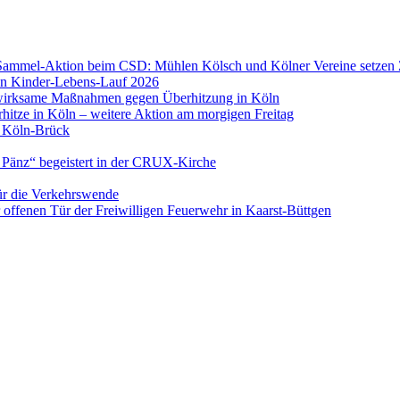
d-Sammel-Aktion beim CSD: Mühlen Kölsch und Kölner Vereine setzen Ze
 den Kinder-Lebens-Lauf 2026
t wirksame Maßnahmen gegen Überhitzung in Köln
hitze in Köln – weitere Aktion am morgigen Freitag
" Köln-Brück
 Pänz“ begeistert in der CRUX-Kirche
für die Verkehrswende
offenen Tür der Freiwilligen Feuerwehr in Kaarst-Büttgen