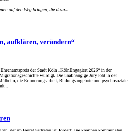
men auf den Weg bringen, die dazu...
rn, aufklären, verändern“
den Ehrenamtspreis der Stadt Köln „KölnEngagiert 2026“ in der
Migrationsgeschichte würdigt. Die unabhängige Jury lobt in der
ülheim, die Erinnerungsarbeit, Bildungsangebote und psychosoziale
it...
eren
ln, der im Beirat vertreten ist, fordert: Die knappen kommunalen