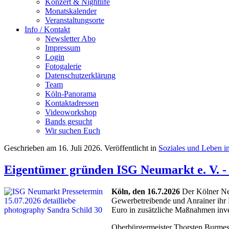
Konzert & Nightlife
Monatskalender
Veranstaltungsorte
Info / Kontakt
Newsletter Abo
Impressum
Login
Fotogalerie
Datenschutzerklärung
Team
Köln-Panorama
Kontaktadressen
Videoworkshop
Bands gesucht
Wir suchen Euch
Geschrieben am
16. Juli 2026
. Veröffentlicht in
Soziales und Leben i
Eigentümer gründen ISG Neumarkt e. V. -
Köln, den 16.7.2026
Der Kölner Ne
Gewerbetreibende und Anrainer ihr 
Euro in zusätzliche Maßnahmen inves
Oberbürgermeister Thorsten Burmest