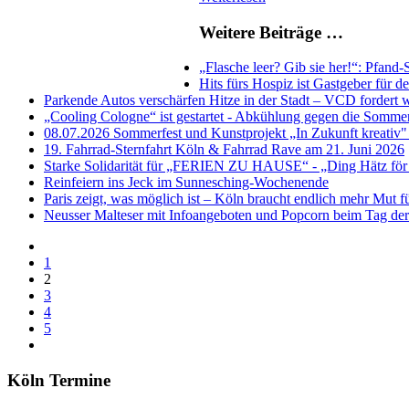
Weitere Beiträge …
„Flasche leer? Gib sie her!“: Pfan
Hits fürs Hospiz ist Gastgeber für
Parkende Autos verschärfen Hitze in der Stadt – VCD forder
„Cooling Cologne“ ist gestartet - Abkühlung gegen die Sommer
08.07.2026 Sommerfest und Kunstprojekt „In Zukunft kreativ
19. Fahrrad-Sternfahrt Köln & Fahrrad Rave am 21. Juni 2026
Starke Solidarität für „FERIEN ZU HAUSE“ - „Ding Hätz för
Reinfeiern ins Jeck im Sunnesching-Wochenende
Paris zeigt, was möglich ist – Köln braucht endlich mehr Mut 
Neusser Malteser mit Infoangeboten und Popcorn beim Tag der 
1
2
3
4
5
Köln Termine