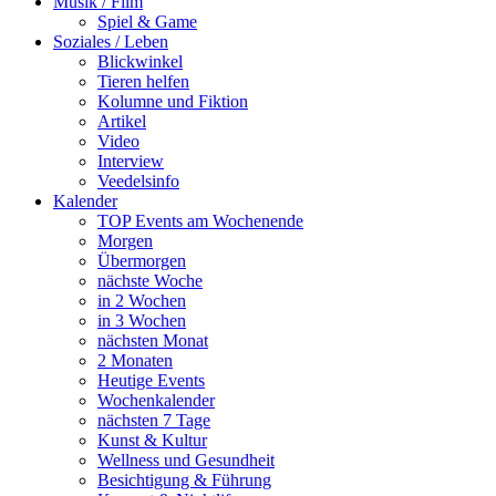
Musik / Film
Spiel & Game
Soziales / Leben
Blickwinkel
Tieren helfen
Kolumne und Fiktion
Artikel
Video
Interview
Veedelsinfo
Kalender
TOP Events am Wochenende
Morgen
Übermorgen
nächste Woche
in 2 Wochen
in 3 Wochen
nächsten Monat
2 Monaten
Heutige Events
Wochenkalender
nächsten 7 Tage
Kunst & Kultur
Wellness und Gesundheit
Besichtigung & Führung