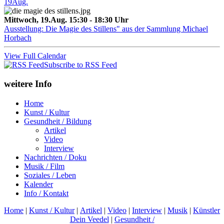
19
Aug.
Mittwoch, 19.Aug. 15:30 - 18:30 Uhr
Ausstellung: Die Magie des Stillens" aus der Sammlung Michael
Horbach
View Full Calendar
Subscribe to RSS Feed
weitere Info
Home
Kunst / Kultur
Gesundheit / Bildung
Artikel
Video
Interview
Nachrichten / Doku
Musik / Film
Soziales / Leben
Kalender
Info / Kontakt
Home
|
Kunst / Kultur
|
Artikel
|
Video
|
Interview
|
Musik
|
Künstler
Dein Veedel
|
Gesundheit /