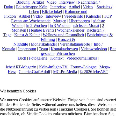
Bildung
|
Artikel
|
Video
|
Interview
|
Nachrichten /
Doku
|
Polizeimappe Köln
|
Interview
|
Artikel
|
Video
|
Soziales /
Leben
|
Blickwinkel
|
Kolumne und
Fiktion
|
Artikel
|
Video
|
Interview
|
Veedelsinfo
|
Kalender
|
TOP
Events am Wochenende
|
Morgen
|
Übermorgen
|
nächste
Woche
|
in 2 Wochen
|
in 3 Wochen
|
nächsten Monat
|
2
Monaten
|
Heutige Events
|
Wochenkalender
|
nächsten 7
Tage
|
Kunst & Kultur
|
Wellness und Gesundheit
|
Besichtigung &
Führung
|
Konzert &
Nightlife
|
Monatskalender
|
Veranstaltungsorte
|
Info /
Kontakt
|
Impressum
|
Team
|
Kontaktadressen
|
Videoworkshop
|
Ban
gesucht
|
Wir suchen
Euch
|
Fotogalerie
|
Kontakt
|
Videojournalismus
|
lebeART-Magazin
|
Köln-InSight-TV
|
Forum-Cologne
|
Mega-
Herz
|
Galerie-Graf-Adolf
|
MC-ProMedia
|
© 2026 lebeART
Wir benutzen Cookies
Wir nutzen Cookies auf unserer Website. Einige von ihnen sind essenzi
für den Betrieb der Seite, während andere uns helfen, diese Website un
die Nutzererfahrung zu verbessern (Tracking Cookies). Sie können sel
entscheiden, ob Sie die Cookies zulassen möchten. Bitte beachten Sie,