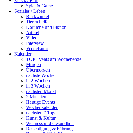
Musik / Film
Spiel & Game
Soziales / Leben
Blickwinkel
Tieren helfen
Kolumne und Fiktion
Artikel
Video
Interview
Veedelsinfo
Kalender
TOP Events am Wochenende
Morgen
Übermorgen
nächste Woche
in 2 Wochen
in 3 Wochen
nächsten Monat
2 Monaten
Heutige Events
Wochenkalender
nächsten 7 Tage
Kunst & Kultur
Wellness und Gesundheit
Besichtigung & Führung