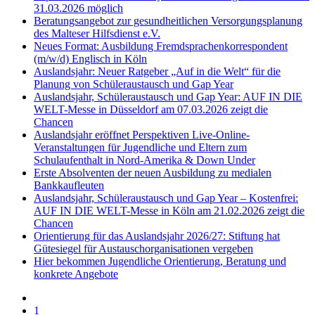
31.03.2026 möglich
Beratungsangebot zur gesundheitlichen Versorgungsplanung
des Malteser Hilfsdienst e.V.
Neues Format: Ausbildung Fremdsprachenkorrespondent
(m/w/d) Englisch in Köln
Auslandsjahr: Neuer Ratgeber „Auf in die Welt“ für die
Planung von Schüleraustausch und Gap Year
Auslandsjahr, Schüleraustausch und Gap Year: AUF IN DIE
WELT-Messe in Düsseldorf am 07.03.2026 zeigt die
Chancen
Auslandsjahr eröffnet Perspektiven Live-Online-
Veranstaltungen für Jugendliche und Eltern zum
Schulaufenthalt in Nord-Amerika & Down Under
Erste Absolventen der neuen Ausbildung zu medialen
Bankkaufleuten
Auslandsjahr, Schüleraustausch und Gap Year – Kostenfrei:
AUF IN DIE WELT-Messe in Köln am 21.02.2026 zeigt die
Chancen
Orientierung für das Auslandsjahr 2026/27: Stiftung hat
Gütesiegel für Austauschorganisationen vergeben
Hier bekommen Jugendliche Orientierung, Beratung und
konkrete Angebote
1