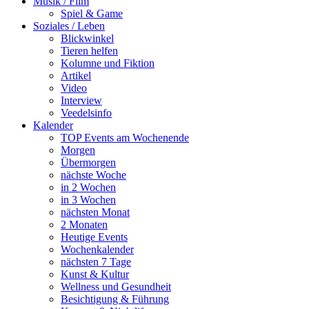
Musik / Film
Spiel & Game
Soziales / Leben
Blickwinkel
Tieren helfen
Kolumne und Fiktion
Artikel
Video
Interview
Veedelsinfo
Kalender
TOP Events am Wochenende
Morgen
Übermorgen
nächste Woche
in 2 Wochen
in 3 Wochen
nächsten Monat
2 Monaten
Heutige Events
Wochenkalender
nächsten 7 Tage
Kunst & Kultur
Wellness und Gesundheit
Besichtigung & Führung