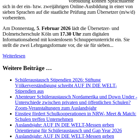
Vorbildung können Sprachtalente
sich in der ein- bzw. zweijährigen Online-Ausbildung in einer von
sieben Sprachen auf die staatliche Prüfung zum Übersetzer (m/w/d)
vorbereiten.
Am Donnerstag,
5
.
Februar 2026
lädt die Übersetzer- und
Dolmetscherschule Köln um
17.30 Uhr
zum digitalen
Informationsabend mit kostenlosem Schnupperunterricht ein. Sie
stellt die zwei Lehrgangsformate vor, die sie für sieben...
Weiterlesen
Weitere Beiträge …
Schüleraustausch Stipendien 2026: Stiftung
Völkerverständigung schreibt AUF IN DIE WELT-
Stipendien aus
Abenteuer Schüleraustausch Nordamerika und Down Under -
Unterschiede zwischen privaten und öffentlichen Schulen?
Zoom-Veranstaltungen zum Auslandsjahr
Einstieg fördert Schulkooperationen in NRW- Meet & Match:
Schulen treffen Unternehmen
Auslandsjahr: AUF IN DIE WELT-Messen geben
Orientierung für Schüleraustausch und Gap Year 2026
Auslandsjahr: AUF IN DIE WELT-Messen geben