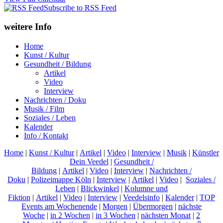
Subscribe to RSS Feed
weitere Info
Home
Kunst / Kultur
Gesundheit / Bildung
Artikel
Video
Interview
Nachrichten / Doku
Musik / Film
Soziales / Leben
Kalender
Info / Kontakt
Home
|
Kunst / Kultur
|
Artikel
|
Video
|
Interview
|
Musik
|
Künstler
Dein Veedel
|
Gesundheit /
Bildung
|
Artikel
|
Video
|
Interview
|
Nachrichten /
Doku
|
Polizeimappe Köln
|
Interview
|
Artikel
|
Video
|
Soziales /
Leben
|
Blickwinkel
|
Kolumne und
Fiktion
|
Artikel
|
Video
|
Interview
|
Veedelsinfo
|
Kalender
|
TOP
Events am Wochenende
|
Morgen
|
Übermorgen
|
nächste
Woche
|
in 2 Wochen
|
in 3 Wochen
|
nächsten Monat
|
2