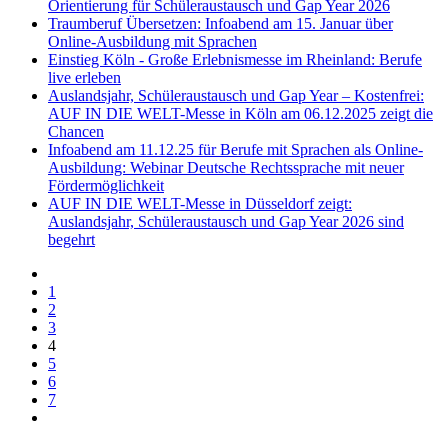
Orientierung für Schüleraustausch und Gap Year 2026
Traumberuf Übersetzen: Infoabend am 15. Januar über
Online-Ausbildung mit Sprachen
Einstieg Köln - Große Erlebnismesse im Rheinland: Berufe
live erleben
Auslandsjahr, Schüleraustausch und Gap Year – Kostenfrei:
AUF IN DIE WELT-Messe in Köln am 06.12.2025 zeigt die
Chancen
Infoabend am 11.12.25 für Berufe mit Sprachen als Online-
Ausbildung: Webinar Deutsche Rechtssprache mit neuer
Fördermöglichkeit
AUF IN DIE WELT-Messe in Düsseldorf zeigt:
Auslandsjahr, Schüleraustausch und Gap Year 2026 sind
begehrt
1
2
3
4
5
6
7