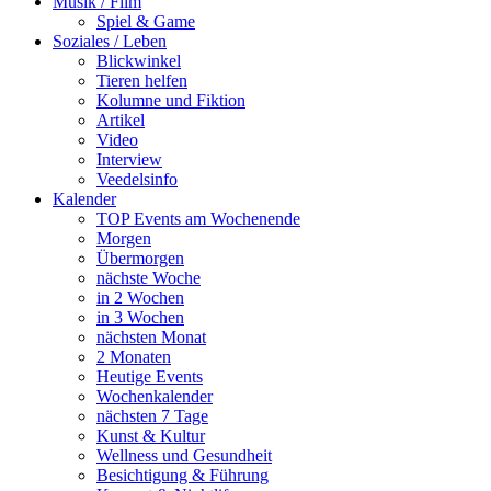
Musik / Film
Spiel & Game
Soziales / Leben
Blickwinkel
Tieren helfen
Kolumne und Fiktion
Artikel
Video
Interview
Veedelsinfo
Kalender
TOP Events am Wochenende
Morgen
Übermorgen
nächste Woche
in 2 Wochen
in 3 Wochen
nächsten Monat
2 Monaten
Heutige Events
Wochenkalender
nächsten 7 Tage
Kunst & Kultur
Wellness und Gesundheit
Besichtigung & Führung