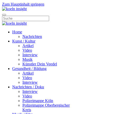
Zum Hauptinhalt springen
Home
Nachrichten
Kunst / Kultur
Artikel
Video
Interview
Musik
Künstler Dein Veedel
Gesundheit / Bildung
Artikel
Video
Interview
Nachrichten / Doku
Interview
Video
Polizeimappe Köln
Polizeimappe Oberbergischer
Kreis