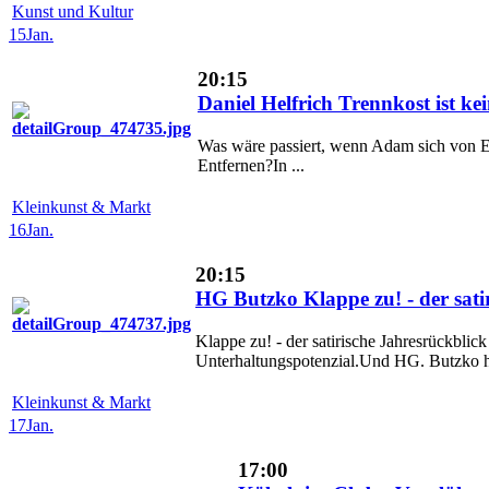
Kunst und Kultur
15
Jan.
20:15
Daniel Helfrich Trennkost ist ke
Was wäre passiert, wenn Adam sich von Eva
Entfernen?In ...
Kleinkunst & Markt
16
Jan.
20:15
HG Butzko Klappe zu! - der sati
Klappe zu! - der satirische Jahresrückbli
Unterhaltungspotenzial.Und HG. Butzko hat
Kleinkunst & Markt
17
Jan.
17:00