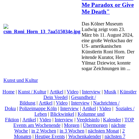
Me Paradox or Give
Me Death"
Das Kölner Museum
Ludwig zeigt vom 23.
März bis 11. August 2024,
eine große Werkschau der
US- amerikanischen
Künstlerin Roni Horn. Der
leitende Kurator, Herr
Yilmaz Dziewior, konnte
sogar Zeichnungen im ...
Kunst und Kultur
Home
|
Kunst / Kultur
|
Artikel
|
Video
|
Interview
|
Musik
|
Künstler
Dein Veedel
|
Gesundheit /
Bildung
|
Artikel
|
Video
|
Interview
|
Nachrichten /
Doku
|
Polizeimappe Köln
|
Interview
|
Artikel
|
Video
|
Soziales /
Leben
|
Blickwinkel
|
Kolumne und
Fiktion
|
Artikel
|
Video
|
Interview
|
Veedelsinfo
|
Kalender
|
TOP
Events am Wochenende
|
Morgen
|
Übermorgen
|
nächste
Woche
|
in 2 Wochen
|
in 3 Wochen
|
nächsten Monat
|
2
Monaten
|
Heutige Events
|
Wochenkalender
|
nächsten 7