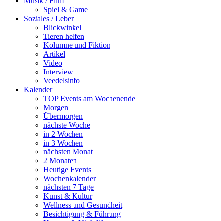
Musik / Film
Spiel & Game
Soziales / Leben
Blickwinkel
Tieren helfen
Kolumne und Fiktion
Artikel
Video
Interview
Veedelsinfo
Kalender
TOP Events am Wochenende
Morgen
Übermorgen
nächste Woche
in 2 Wochen
in 3 Wochen
nächsten Monat
2 Monaten
Heutige Events
Wochenkalender
nächsten 7 Tage
Kunst & Kultur
Wellness und Gesundheit
Besichtigung & Führung