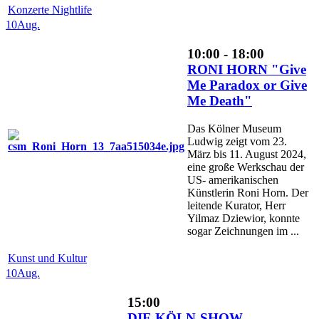
Konzerte Nightlife
10
Aug.
10:00 - 18:00
RONI HORN "Give
Me Paradox or Give
Me Death"
Das Kölner Museum
Ludwig zeigt vom 23.
März bis 11. August 2024,
eine große Werkschau der
US- amerikanischen
Künstlerin Roni Horn. Der
leitende Kurator, Herr
Yilmaz Dziewior, konnte
sogar Zeichnungen im ...
Kunst und Kultur
10
Aug.
15:00
DIE KÖLN-SHOW