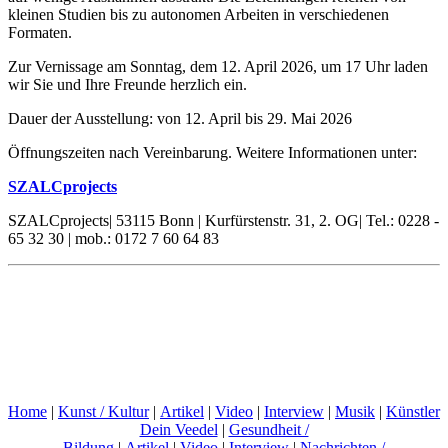
kleinen Studien bis zu autonomen Arbeiten in verschiedenen
Formaten.
Zur Vernissage am Sonntag, dem 12. April 2026, um 17 Uhr laden
wir Sie und Ihre Freunde herzlich ein.
Dauer der Ausstellung: von 12. April bis 29. Mai 2026
Öffnungszeiten nach Vereinbarung. Weitere Informationen unter:
SZALCprojects
SZALCprojects| 53115 Bonn | Kurfürstenstr. 31, 2. OG| Tel.: 0228 -
65 32 30 | mob.: 0172 7 60 64 83
Home
|
Kunst / Kultur
|
Artikel
|
Video
|
Interview
|
Musik
|
Künstler
Dein Veedel
|
Gesundheit /
Bildung
|
Artikel
|
Video
|
Interview
|
Nachrichten /