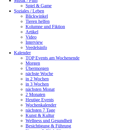
Musik / Film
Spiel & Game
Soziales / Leben
Blickwinkel
Tieren helfen
Kolumne und Fiktion
Artikel
Video
Interview
Veedelsinfo
Kalender
TOP Events am Wochenende
Morgen
Übermorgen
nächste Woche
in 2 Wochen
in 3 Wochen
nächsten Monat
2 Monaten
Heutige Events
Wochenkalender
nächsten 7 Tage
Kunst & Kultur
Wellness und Gesundheit
Besichtigung & Führung