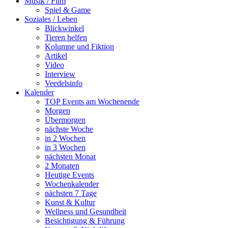
Musik / Film
Spiel & Game
Soziales / Leben
Blickwinkel
Tieren helfen
Kolumne und Fiktion
Artikel
Video
Interview
Veedelsinfo
Kalender
TOP Events am Wochenende
Morgen
Übermorgen
nächste Woche
in 2 Wochen
in 3 Wochen
nächsten Monat
2 Monaten
Heutige Events
Wochenkalender
nächsten 7 Tage
Kunst & Kultur
Wellness und Gesundheit
Besichtigung & Führung