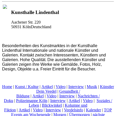
Kunsthalle Lindenthal
Aachener Str. 220
50931 KölnDeutschland
Besonderheiten des Kunstmarktes in der Kunsthalle
Lindenthal Internationale und nationale Künstler und
Galerien. Kontakt zwischen Interessenten, Künstlern und
Galerien. Hohe Qualität. Die ausstellenden Künstler und
Galerien zeigen ihre Werke wie Gemälde, Fotos, Holz,
Design, Objekte u.a. Freier Eintritt für die Besucher.
Home
|
Kunst / Kultur
|
Artikel
|
Video
|
Interview
|
Musik
|
Künstler
Dein Veedel
|
Gesundheit /
Bildung
|
Artikel
|
Video
|
Interview
|
Nachrichten /
Doku
|
Polizeimappe Köln
|
Interview
|
Artikel
|
Video
|
Soziales /
Leben
|
Blickwinkel
|
Kolumne und
Fiktion
|
Artikel
|
Video
|
Interview
|
Veedelsinfo
|
Kalender
|
TOP
Events am Wochenende
|
Morgen
|
Übermorgen
|
nächste