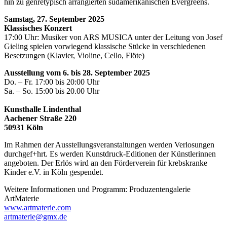
hin zu genretypisch arrangierten südamerikanischen Evergreens.
S
amstag, 27. September 2025
Klassisches Konzert
17:00 Uhr: Musiker von ARS MUSICA unter der Leitung von Josef
Gieling spielen vorwiegend klassische Stücke in verschiedenen
Besetzungen (Klavier, Violine, Cello, Flöte)
Ausstellung vom 6. bis 28. September 2025
Do. – Fr. 17:00 bis 20:00 Uhr
Sa. – So. 15:00 bis 20.00 Uhr
Kunsthalle Lindenthal
Aachener Straße 220
50931 Köln
Im Rahmen der Ausstellungsveranstaltungen werden Verlosungen
durchgef+hrt. Es werden Kunstdruck-Editionen der Künstlerinnen
angeboten. Der Erlös wird an den Förderverein für krebskranke
Kinder e.V. in Köln gespendet.
Weitere Informationen und Programm: Produzentengalerie
ArtMaterie
www.artmaterie.com
artmaterie@gmx.de