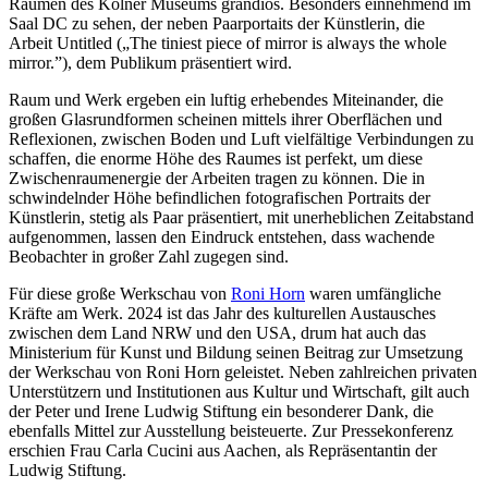
Räumen des Kölner Museums grandios. Besonders einnehmend im
Saal DC zu sehen, der neben Paarportaits der Künstlerin, die
Arbeit Untitled („The tiniest piece of mirror is always the whole
mirror.”), dem Publikum präsentiert wird.
Raum und Werk ergeben ein luftig erhebendes Miteinander, die
großen Glasrundformen scheinen mittels ihrer Oberflächen und
Reflexionen, zwischen Boden und Luft vielfältige Verbindungen zu
schaffen, die enorme Höhe des Raumes ist perfekt, um diese
Zwischenraumenergie der Arbeiten tragen zu können. Die in
schwindelnder Höhe befindlichen fotografischen Portraits der
Künstlerin, stetig als Paar präsentiert, mit unerheblichen Zeitabstand
aufgenommen, lassen den Eindruck entstehen, dass wachende
Beobachter in großer Zahl zugegen sind.
Für diese große Werkschau von
Roni Horn
waren umfängliche
Kräfte am Werk. 2024 ist das Jahr des kulturellen Austausches
zwischen dem Land NRW und den USA, drum hat auch das
Ministerium für Kunst und Bildung seinen Beitrag zur Umsetzung
der Werkschau von Roni Horn geleistet. Neben zahlreichen privaten
Unterstützern und Institutionen aus Kultur und Wirtschaft, gilt auch
der Peter und Irene Ludwig Stiftung ein besonderer Dank, die
ebenfalls Mittel zur Ausstellung beisteuerte. Zur Pressekonferenz
erschien Frau Carla Cucini aus Aachen, als Repräsentantin der
Ludwig Stiftung.