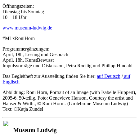
Öffnungszeiten:
Dienstag bis Sonntag
10 – 18 Uhr
www.museum-ludwig.de
#MLxRoniHorn
Programmergänzungen:
April, 18h, Lesung und Gespräch
April, 18h, KunstBewusst
Impulsvorträge und Diskussion, Petra Roettig und Philipp Hindahl
Das Be­­glei­theft zur Ausstel­lung fin­d­en Sie hi­er:
auf Deutsch
/
auf
En­glisch
Abbildung: Roni Horn, Portrait of an Image (with Isabelle Huppert),
2005-6, 50-teilig, Foto: Genevieve Hanson, Courtesy the artist and
Hauser & Wirth., © Roni Horn - (Grotebrune Museum Ludwig)
Text: ©Katja Zundel
Museum Ludwig