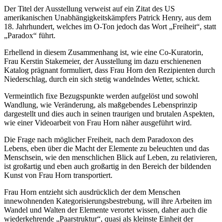
Der Titel der Ausstellung verweist auf ein Zitat des US
amerikanischen Unabhängigkeitskämpfers Patrick Henry, aus dem
18. Jahrhundert, welches im O-Ton jedoch das Wort „Freiheit“, statt
„Paradox“ führt.
Erhellend in diesem Zusammenhang ist, wie eine Co-Kuratorin,
Frau Kerstin Stakemeier, der Ausstellung im dazu erschienenen
Katalog prägnant formuliert, dass Frau Horn den Rezipienten durch
Niederschlag, durch ein sich stetig wandelndes Wetter, schickt.
Vermeintlich fixe Bezugspunkte werden aufgelöst und sowohl
Wandlung, wie Veränderung, als maßgebendes Lebensprinzip
dargestellt und dies auch in seinen traurigen und brutalen Aspekten,
wie einer Videoarbeit von Frau Horn näher ausgeführt wird.
Die Frage nach möglicher Freiheit, nach dem Paradoxon des
Lebens, eben über die Macht der Elemente zu beleuchten und das
Menschsein, wie den menschlichen Blick auf Leben, zu relativieren,
ist großartig und eben auch großartig in den Bereich der bildenden
Kunst von Frau Horn transportiert.
Frau Horn entzieht sich ausdrücklich der dem Menschen
innewohnenden Kategorisierungsbestrebung, will ihre Arbeiten im
Wandel und Walten der Elemente verortet wissen, daher auch die
wiederkehrende „Paarstruktur“, quasi als kleinste Einheit der