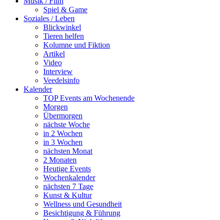
Musik / Film
Spiel & Game
Soziales / Leben
Blickwinkel
Tieren helfen
Kolumne und Fiktion
Artikel
Video
Interview
Veedelsinfo
Kalender
TOP Events am Wochenende
Morgen
Übermorgen
nächste Woche
in 2 Wochen
in 3 Wochen
nächsten Monat
2 Monaten
Heutige Events
Wochenkalender
nächsten 7 Tage
Kunst & Kultur
Wellness und Gesundheit
Besichtigung & Führung