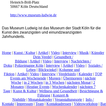
Heinrich-Böll-Platz
50667 Köln Deutschland
http://www.museum-ludwig.de
Das Museum Ludwig ist das Museum der Stadt Köln für die
Kunst des zwanzigsten und einundzwanzigsten
Jahrhunderts.
Home
|
Kunst / Kultur
|
Artikel
|
Video
|
Interview
|
Musik
|
Künstler
Dein Veedel
|
Gesundheit /
Bildung
|
Artikel
|
Video
|
Interview
|
Nachrichten /
Doku
|
Polizeimappe Köln
|
Interview
|
Artikel
|
Video
|
Soziales /
Leben
|
Blickwinkel
|
Kolumne und
Fiktion
|
Artikel
|
Video
|
Interview
|
Veedelsinfo
|
Kalender
|
TOP
Events am Wochenende
|
Morgen
|
Übermorgen
|
nächste
Woche
|
in 2 Wochen
|
in 3 Wochen
|
nächsten Monat
|
2
Monaten
|
Heutige Events
|
Wochenkalender
|
nächsten 7
Tage
|
Kunst & Kultur
|
Wellness und Gesundheit
|
Besichtigung &
Führung
|
Konzert &
Nightlife
|
Monatskalender
|
Veranstaltungsorte
|
Info /
Kontakt
|
Impressum
|
Team
|
Kontaktadressen
|
Videoworkshop
|
Ban