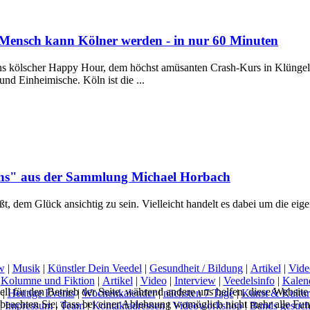
Mensch kann Kölner werden - in nur 60 Minuten
 kölscher Happy Hour, dem höchst amüsanten Crash-Kurs in Klüngel, K
nd Einheimische. Köln ist die ...
llens" aus der Sammlung Michael Horbach
ißt, dem Glück ansichtig zu sein. Vielleicht handelt es dabei um die ei
w
|
Musik
|
Künstler Dein Veedel
|
Gesundheit / Bildung
|
Artikel
|
Vide
|
Kolumne und Fiktion
|
Artikel
|
Video
|
Interview
|
Veedelsinfo
|
Kalen
ell für den Betrieb der Seite, während andere uns helfen, diese Websit
|
Heutige Events
|
Wochenkalender
|
nächsten 7 Tage
|
Kunst & Kultur
 beachten Sie, dass bei einer Ablehnung womöglich nicht mehr alle Funk
|
Impressum
|
Team
|
Kontaktadressen
|
Videoworkshop
|
Bands gesuch