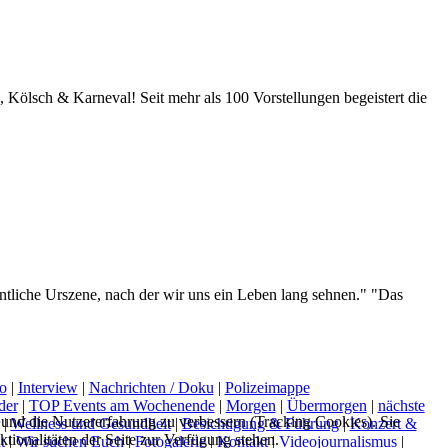
ölsch & Karneval! Seit mehr als 100 Vorstellungen begeistert die
gentliche Urszene, nach der wir uns ein Leben lang sehnen." "Das
o
|
Interview
|
Nachrichten / Doku
|
Polizeimappe
der
|
TOP Events am Wochenende
|
Morgen
|
Übermorgen
|
nächste
e und die Nutzererfahrung zu verbessern (Tracking Cookies). Sie
|
Wellness und Gesundheit
|
Besichtigung & Führung
|
Konzert &
tionalitäten der Seite zur Verfügung stehen.
t
|
Wir suchen Euch
|
Fotogalerie
|
Kontakt
|
Videojournalismus
|