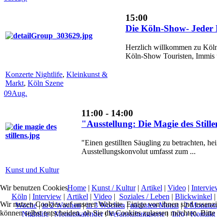
15:00
Die Köln-Show- Jeder 
Herzlich willkommen zu Kölns
Köln-Show Touristen, Immis u
Konzerte Nightlife
,
Kleinkunst &
Markt
,
Köln Szene
09
Aug.
11:00 - 14:00
"Ausstellung: Die Magie des Sti
"Einen gestillten Säugling zu betrachten, he
Ausstellungskonvolut umfasst zum ...
Kunst und Kultur
Home
|
Kunst / Kultur
|
Artikel
|
Video
|
Intervie
Wir benutzen Cookies
Köln
|
Interview
|
Artikel
|
Video
|
Soziales / Leben
|
Blickwinkel
Wir nutzen Cookies auf unserer Website. Einige von ihnen sind essenzi
Woche
|
in 2 Wochen
|
in 3 Wochen
|
nächsten Monat
|
2 Monaten
können selbst entscheiden, ob Sie die Cookies zulassen möchten. Bitte
Nightlife
|
Monatskalender
|
Veranstaltungsorte
|
Info / Kontakt