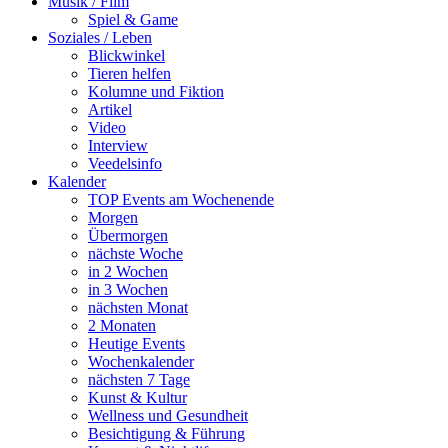
Musik / Film
Spiel & Game
Soziales / Leben
Blickwinkel
Tieren helfen
Kolumne und Fiktion
Artikel
Video
Interview
Veedelsinfo
Kalender
TOP Events am Wochenende
Morgen
Übermorgen
nächste Woche
in 2 Wochen
in 3 Wochen
nächsten Monat
2 Monaten
Heutige Events
Wochenkalender
nächsten 7 Tage
Kunst & Kultur
Wellness und Gesundheit
Besichtigung & Führung