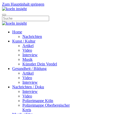
Zum Hauptinhalt springen
Home
Nachrichten
Kunst / Kultur
Artikel
Video
Interview
Musik
Künstler Dein Veedel
Gesundheit / Bildung
Artikel
Video
Interview
Nachrichten / Doku
Interview
Video
Polizeimappe Köln
Polizeimappe Oberbergischer
Kreis