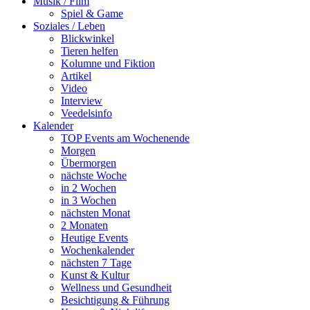
Musik / Film
Spiel & Game
Soziales / Leben
Blickwinkel
Tieren helfen
Kolumne und Fiktion
Artikel
Video
Interview
Veedelsinfo
Kalender
TOP Events am Wochenende
Morgen
Übermorgen
nächste Woche
in 2 Wochen
in 3 Wochen
nächsten Monat
2 Monaten
Heutige Events
Wochenkalender
nächsten 7 Tage
Kunst & Kultur
Wellness und Gesundheit
Besichtigung & Führung