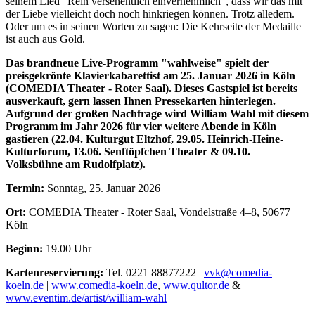
seinem Lied "Rein versehentlich einvernehmlich", dass wir das mit
der Liebe vielleicht doch noch hinkriegen können. Trotz alledem.
Oder um es in seinen Worten zu sagen: Die Kehrseite der Medaille
ist auch aus Gold.
Das brandneue Live-Programm "wahlweise" spielt der
preisgekrönte Klavierkabarettist am 25. Januar 2026 in Köln
(COMEDIA Theater - Roter Saal). Dieses Gastspiel ist bereits
ausverkauft, gern lassen Ihnen Pressekarten hinterlegen.
Aufgrund der großen Nachfrage wird William Wahl mit diesem
Programm im Jahr 2026 für vier weitere Abende in Köln
gastieren (22.04. Kulturgut Eltzhof, 29.05. Heinrich-Heine-
Kulturforum, 13.06. Senftöpfchen Theater & 09.10.
Volksbühne am Rudolfplatz).
Termin:
Sonntag, 25. Januar 2026
Ort:
COMEDIA Theater - Roter Saal, Vondelstraße 4–8, 50677
Köln
Beginn:
19.00 Uhr
Kartenreservierung:
Tel. 0221 88877222 |
vvk@comedia-
koeln.de
|
www.comedia-koeln.de
,
www.qultor.de
&
www.eventim.de/artist/william-wahl