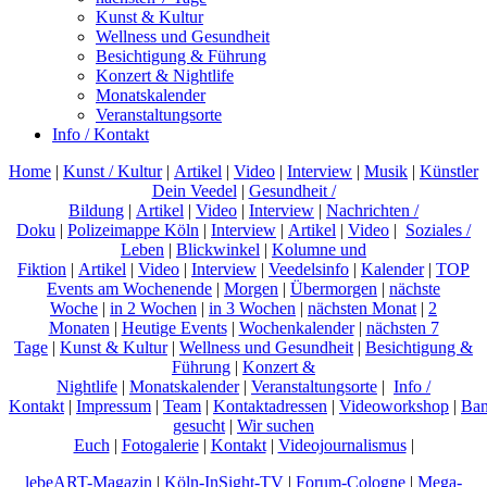
Kunst & Kultur
Wellness und Gesundheit
Besichtigung & Führung
Konzert & Nightlife
Monatskalender
Veranstaltungsorte
Info / Kontakt
Home
|
Kunst / Kultur
|
Artikel
|
Video
|
Interview
|
Musik
|
Künstler
Dein Veedel
|
Gesundheit /
Bildung
|
Artikel
|
Video
|
Interview
|
Nachrichten /
Doku
|
Polizeimappe Köln
|
Interview
|
Artikel
|
Video
|
Soziales /
Leben
|
Blickwinkel
|
Kolumne und
Fiktion
|
Artikel
|
Video
|
Interview
|
Veedelsinfo
|
Kalender
|
TOP
Events am Wochenende
|
Morgen
|
Übermorgen
|
nächste
Woche
|
in 2 Wochen
|
in 3 Wochen
|
nächsten Monat
|
2
Monaten
|
Heutige Events
|
Wochenkalender
|
nächsten 7
Tage
|
Kunst & Kultur
|
Wellness und Gesundheit
|
Besichtigung &
Führung
|
Konzert &
Nightlife
|
Monatskalender
|
Veranstaltungsorte
|
Info /
Kontakt
|
Impressum
|
Team
|
Kontaktadressen
|
Videoworkshop
|
Ban
gesucht
|
Wir suchen
Euch
|
Fotogalerie
|
Kontakt
|
Videojournalismus
|
lebeART-Magazin
|
Köln-InSight-TV
|
Forum-Cologne
|
Mega-