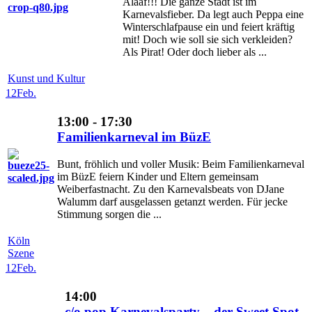
Alaaf!!! Die ganze Stadt ist im
Karnevalsfieber. Da legt auch Peppa eine
Winterschlafpause ein und feiert kräftig
mit! Doch wie soll sie sich verkleiden?
Als Pirat! Oder doch lieber als ...
Kunst und Kultur
12
Feb.
13:00 - 17:30
Familienkarneval im BüzE
Bunt, fröhlich und voller Musik: Beim Familienkarneval
im BüzE feiern Kinder und Eltern gemeinsam
Weiberfastnacht. Zu den Karnevalsbeats von DJane
Walumm darf ausgelassen getanzt werden. Für jecke
Stimmung sorgen die ...
Köln
Szene
12
Feb.
14:00
c/o pop Karnevalsparty – der Sweet Spot