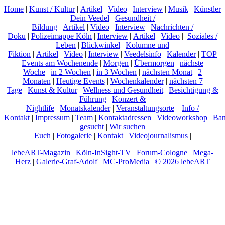
Home
|
Kunst / Kultur
|
Artikel
|
Video
|
Interview
|
Musik
|
Künstler
Dein Veedel
|
Gesundheit /
Bildung
|
Artikel
|
Video
|
Interview
|
Nachrichten /
Doku
|
Polizeimappe Köln
|
Interview
|
Artikel
|
Video
|
Soziales /
Leben
|
Blickwinkel
|
Kolumne und
Fiktion
|
Artikel
|
Video
|
Interview
|
Veedelsinfo
|
Kalender
|
TOP
Events am Wochenende
|
Morgen
|
Übermorgen
|
nächste
Woche
|
in 2 Wochen
|
in 3 Wochen
|
nächsten Monat
|
2
Monaten
|
Heutige Events
|
Wochenkalender
|
nächsten 7
Tage
|
Kunst & Kultur
|
Wellness und Gesundheit
|
Besichtigung &
Führung
|
Konzert &
Nightlife
|
Monatskalender
|
Veranstaltungsorte
|
Info /
Kontakt
|
Impressum
|
Team
|
Kontaktadressen
|
Videoworkshop
|
Ban
gesucht
|
Wir suchen
Euch
|
Fotogalerie
|
Kontakt
|
Videojournalismus
|
lebeART-Magazin
|
Köln-InSight-TV
|
Forum-Cologne
|
Mega-
Herz
|
Galerie-Graf-Adolf
|
MC-ProMedia
|
© 2026 lebeART