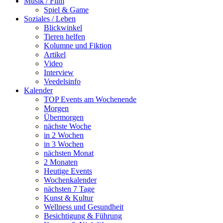
Musik / Film
Spiel & Game
Soziales / Leben
Blickwinkel
Tieren helfen
Kolumne und Fiktion
Artikel
Video
Interview
Veedelsinfo
Kalender
TOP Events am Wochenende
Morgen
Übermorgen
nächste Woche
in 2 Wochen
in 3 Wochen
nächsten Monat
2 Monaten
Heutige Events
Wochenkalender
nächsten 7 Tage
Kunst & Kultur
Wellness und Gesundheit
Besichtigung & Führung