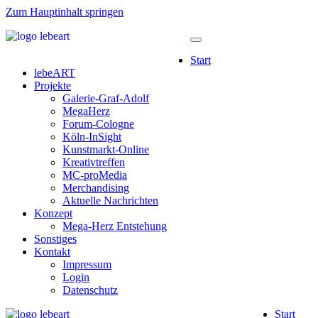
Zum Hauptinhalt springen
Start
lebeART
Projekte
Galerie-Graf-Adolf
MegaHerz
Forum-Cologne
Köln-InSight
Kunstmarkt-Online
Kreativtreffen
MC-proMedia
Merchandising
Aktuelle Nachrichten
Konzept
Mega-Herz Entstehung
Sonstiges
Kontakt
Impressum
Login
Datenschutz
Start