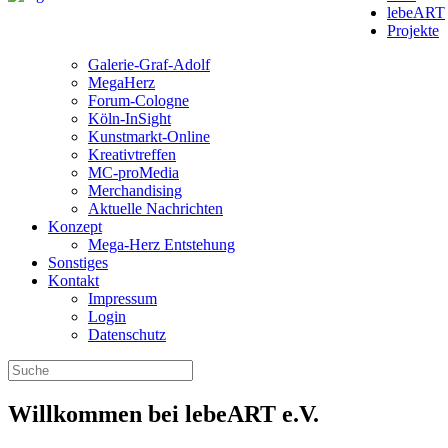
lebeART
Projekte
Galerie-Graf-Adolf
MegaHerz
Forum-Cologne
Köln-InSight
Kunstmarkt-Online
Kreativtreffen
MC-proMedia
Merchandising
Aktuelle Nachrichten
Konzept
Mega-Herz Entstehung
Sonstiges
Kontakt
Impressum
Login
Datenschutz
Willkommen bei lebe
ART
e.V.