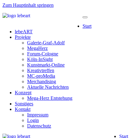
Zum Hauptinhalt springen
Start
lebeART
Projekte
Galerie-Graf-Adolf
MegaHerz
Forum-Cologne
Köln-InSight
Kunstmarkt-Online
Kreativtreffen
MC-proMedia
Merchandising
Aktuelle Nachrichten
Konzept
Mega-Herz Entstehung
Sonstiges
Kontakt
Impressum
Login
Datenschutz
Start