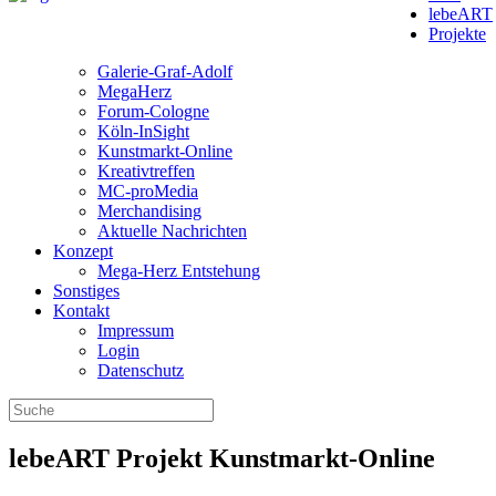
lebeART
Projekte
Galerie-Graf-Adolf
MegaHerz
Forum-Cologne
Köln-InSight
Kunstmarkt-Online
Kreativtreffen
MC-proMedia
Merchandising
Aktuelle Nachrichten
Konzept
Mega-Herz Entstehung
Sonstiges
Kontakt
Impressum
Login
Datenschutz
lebeART Projekt Kunstmarkt-Online