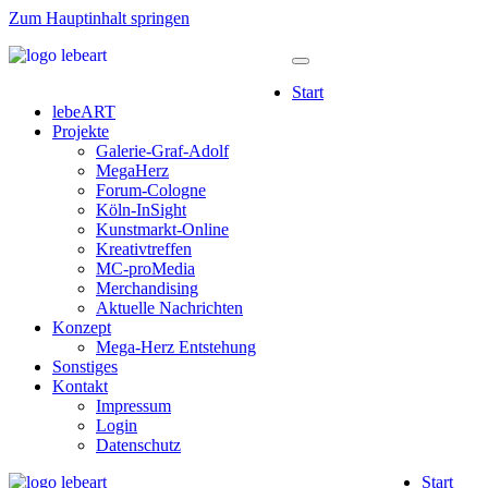
Zum Hauptinhalt springen
Start
lebeART
Projekte
Galerie-Graf-Adolf
MegaHerz
Forum-Cologne
Köln-InSight
Kunstmarkt-Online
Kreativtreffen
MC-proMedia
Merchandising
Aktuelle Nachrichten
Konzept
Mega-Herz Entstehung
Sonstiges
Kontakt
Impressum
Login
Datenschutz
Start