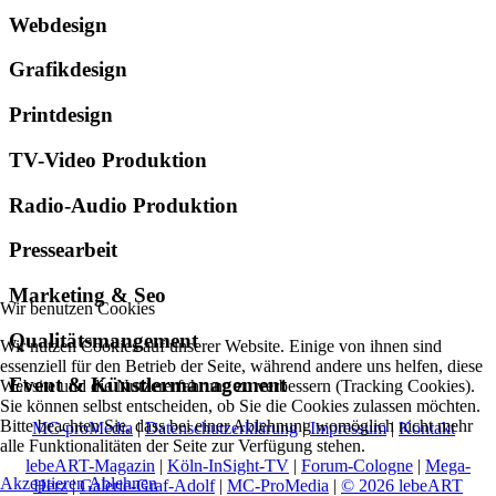
Webdesign
Grafikdesign
Printdesign
TV-Video Produktion
Radio-Audio Produktion
Pressearbeit
Marketing & Seo
Wir benutzen Cookies
Qualitätsmangement
Wir nutzen Cookies auf unserer Website. Einige von ihnen sind
essenziell für den Betrieb der Seite, während andere uns helfen, diese
Event & Künstlermanagement
Website und die Nutzererfahrung zu verbessern (Tracking Cookies).
Sie können selbst entscheiden, ob Sie die Cookies zulassen möchten.
Bitte beachten Sie, dass bei einer Ablehnung womöglich nicht mehr
MC-proMedia
|
Datenschutzerklärung
|
Impressum
|
Kontakt
alle Funktionalitäten der Seite zur Verfügung stehen.
lebeART-Magazin
|
Köln-InSight-TV
|
Forum-Cologne
|
Mega-
Akzeptieren
Ablehnen
Herz
|
Galerie-Graf-Adolf
|
MC-ProMedia
|
© 2026 lebeART