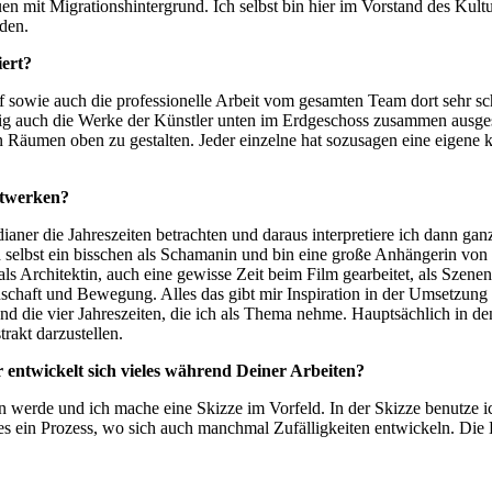
Frauen mit Migrationshintergrund. Ich selbst bin hier im Vorstand des 
nden.
iert?
olf sowie auch die professionelle Arbeit vom gesamten Team dort sehr s
itig auch die Werke der Künstler unten im Erdgeschoss zusammen ausges
n Räumen oben zu gestalten. Jeder einzelne hat sozusagen eine eigene k
stwerken?
dianer die Jahreszeiten betrachten und daraus interpretiere ich dann ga
selbst ein bisschen als Schamanin und bin eine große Anhängerin von
als Architektin, auch eine gewisse Zeit beim Film gearbeitet, als Szen
haft und Bewegung. Alles das gibt mir Inspiration in der Umsetzung
und die vier Jahreszeiten, die ich als Thema nehme. Hauptsächlich in de
trakt darzustellen.
r entwickelt sich vieles während Deiner Arbeiten?
n werde und ich mache eine Skizze im Vorfeld. In der Skizze benutze i
es ein Prozess, wo sich auch manchmal Zufälligkeiten entwickeln. Die K