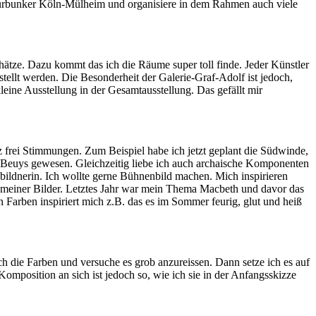
Kulturbunker Köln-Mülheim und organisiere in dem Rahmen auch viele
chätze. Dazu kommt das ich die Räume super toll finde. Jeder Künstler
tellt werden. Die Besonderheit der Galerie-Graf-Adolf ist jedoch,
leine Ausstellung in der Gesamtausstellung. Das gefällt mir
nz frei Stimmungen. Zum Beispiel habe ich jetzt geplant die Südwinde,
 Beuys gewesen. Gleichzeitig liebe ich auch archaische Komponenten
enbildnerin. Ich wollte gerne Bühnenbild machen. Mich inspirieren
 meiner Bilder. Letztes Jahr war mein Thema Macbeth und davor das
n Farben inspiriert mich z.B. das es im Sommer feurig, glut und heiß
ch die Farben und versuche es grob anzureissen. Dann setze ich es auf
omposition an sich ist jedoch so, wie ich sie in der Anfangsskizze