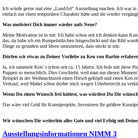
Ich würde gerne mal eine „LandArt“ Ausstellung machen. Ich war in 
einfach nur einen temporären Charakter hätte und die wieder vergänglic
Was motiviert Dich immer wieder aufs Neue?
Meine Motivation ist in mir. Ich habe schon seit ich denken kann Ku
das, da habe ich ein Rumpelstilzchen hingeschickt und das Bild wur
Dinge zu gestalten und Ideen umzusetzen, dass steckt in mir.
Dürfen wir etwas zu Deiner Vorliebe zu Ken von Barbie erfahre
Ja, ich sammele Ken’ s schon seit ca. 15 Jahren. Ich hole mir diese P
Puppen so menschlich. Dies Geschieht, weil man nur diesen Moment e
Beispiel in der Weihnachtszeit einen Hirsch geköpft und einen Ken en
Verkauf, weil Mattel schon drohte mich wegen Urheberrecht zu verk
Wenn Du einen Wunsch frei hättest, was würdest Du Dir wünsc
Das wäre viel Geld für Kunstprojekte, Investoren für größere Kunstpr
Wir wünschen Dir weiterhin alles Gute und viel Erfolg mit Dein
Ausstellungsinformationen NIMM 3