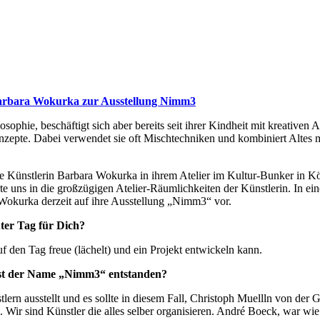
arbara Wokurka zur Ausstellung Nimm3
losophie, beschäftigt sich aber bereits seit ihrer Kindheit mit kreativ
epte. Dabei verwendet sie oft Mischtechniken und kombiniert Altes mi
e Künstlerin Barbara Wokurka in ihrem Atelier im Kultur-Bunker in K
te uns in die großzügigen Atelier-Räumlichkeiten der Künstlerin. In 
 Wokurka derzeit auf ihre Ausstellung „Nimm3“ vor.
uter Tag für Dich?
f den Tag freue (lächelt) und ein Projekt entwickeln kann.
 ist der Name „Nimm3“ entstanden?
lern ausstellt und es sollte in diesem Fall, Christoph Muellln von der 
ir sind Künstler die alles selber organisieren. André Boeck, war wie i