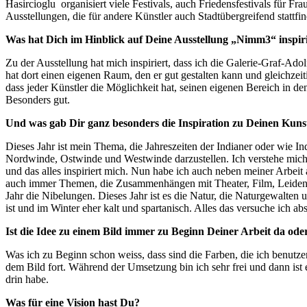
Hasircioglu organisiert viele Festivals, auch Friedensfestivals für 
Ausstellungen, die für andere Künstler auch Stadtübergreifend stattfi
Was hat Dich im Hinblick auf Deine Ausstellung „Nimm3“ inspir
Zu der Ausstellung hat mich inspiriert, dass ich die Galerie-Graf-Ad
hat dort einen eigenen Raum, den er gut gestalten kann und gleichze
dass jeder Künstler die Möglichkeit hat, seinen eigenen Bereich in de
Besonders gut.
Und was gab Dir ganz besonders die Inspiration zu Deinen Kun
Dieses Jahr ist mein Thema, die Jahreszeiten der Indianer oder wie In
Nordwinde, Ostwinde und Westwinde darzustellen. Ich verstehe mich 
und das alles inspiriert mich. Nun habe ich auch neben meiner Arbeit 
auch immer Themen, die Zusammenhängen mit Theater, Film, Leidensc
Jahr die Nibelungen. Dieses Jahr ist es die Natur, die Naturgewalten 
ist und im Winter eher kalt und spartanisch. Alles das versuche ich abs
Ist die Idee zu einem Bild immer zu Beginn Deiner Arbeit da ode
Was ich zu Beginn schon weiss, dass sind die Farben, die ich benutze
dem Bild fort. Während der Umsetzung bin ich sehr frei und dann ist 
drin habe.
Was für eine Vision hast Du?