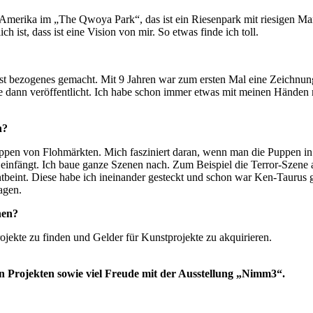
Amerika im „The Qwoya Park“, das ist ein Riesenpark mit riesigen Mam
h ist, dass ist eine Vision von mir. So etwas finde ich toll.
nst bezogenes gemacht. Mit 9 Jahren war zum ersten Mal eine Zeichnung
de dann veröffentlicht. Ich habe schon immer etwas mit meinen Hände
n?
uppen von Flohmärkten. Mich fasziniert daran, wenn man die Puppen in ei
infängt. Ich baue ganze Szenen nach. Zum Beispiel die Terror-Szene 
tbeint. Diese habe ich ineinander gesteckt und schon war Ken-Taurus g
lagen.
hen?
ojekte zu finden und Gelder für Kunstprojekte zu akquirieren.
en Projekten sowie viel Freude mit der Ausstellung „Nimm3“.