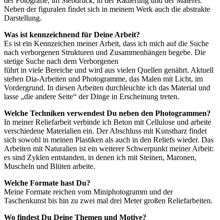
der Fotografie, im Siebdruck, in der Radierung und der Malerei.
Neben der figuralen findet sich in meinem Werk auch die abstrakte
Darstellung.
Was ist kennzeichnend für Deine Arbeit?
Es ist ein Kennzeichen meiner Arbeit, dass ich mich auf die Suche
nach verborgenen Strukturen und Zusammenhängen begebe. Die
stetige Suche nach dem Verborgenen
führt in viele Bereiche und wird aus vielen Quellen genährt. Aktuell
stehen Dia-Arbeiten und Photogramme, das Malen mit Licht, im
Vordergrund. In diesen Arbeiten durchleuchte ich das Material und
lasse „die andere Seite“ der Dinge in Erscheinung treten.
Welche Techniken verwendest Du neben den Photogrammen?
In meiner Reliefarbeit verbinde ich Beton mit Cellulose und arbeite
verschiedene Materialien ein. Der Abschluss mit Kunstharz findet
sich sowohl in meinen Plastiken als auch in den Reliefs wieder. Das
Arbeiten mit Naturalien ist ein weiterer Schwerpunkt meiner Arbeit:
es sind Zyklen entstanden, in denen ich mit Steinen, Maronen,
Muscheln und Blüten arbeite.
Welche Formate hast Du?
Meine Formate reichen vom Miniphotogramm und der
Taschenkunst bis hin zu zwei mal drei Meter großen Reliefarbeiten.
Wo findest Du Deine Themen und Motive?