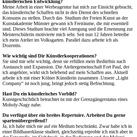
künstlerischen Entwicklung?
Meine Arbeit in einer Werbeagentur hat mich zur Einsicht gebracht,
das künstlerische Schaffen nicht in den Dienst des schnellen
Konsums zu stellen. Durch das Studium der Freien Kunst an der
Kunstakademie Münster gewann ich Freiräume, die mir essentiell
sind. Dieses Studium brachte viel Anregung und die Ernennung zur
Meisterschülerin motivierte mich sehr. Seit nun 12 Jahren betreibe
ich mein Atelier im Volksgarten. Parallel dazu arbeite ich als
Dozentin.
Wie wichtig sind Dir Künstlerkooperationen?
Sie sind mir sehr wichtig, denn sie erfüllen mein Bedürfnis nach
Austausch und Expansion. Die Ateliergemeinschaft Fort Paul, der
ich angehöre, wirkt sich belebend auf mein Schaffen aus. Aktuell
arbeite ich mit einer Kölner Künstlerin zusammen .Unsere „Light
Company“ ist noch jung, bringt jedoch stetig Befruchtung.
Hast Du ein künstlerisches Vorbild?
Kunstgeschichtlich betrachtet ist mir der Grenzgängerstatus eines
Moholy-Nagy nahe.
Du verfügst über ein breites Repertoire. Arbeitest Du gerne
spartenübergreifend?
Ja, ich habe mich nie auf ein Medium beschränkt. Zwar habe ich in
einer Bildhauerklasse studiert, gleichzeitig erprobte ich mich aber in