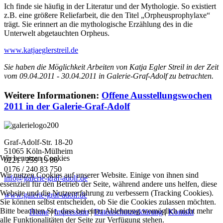
Ich finde sie häufig in der Literatur und der Mythologie. So existiert
z.B. eine größere Reliefarbeit, die den Titel „Orpheusprophylaxe“
trägt. Sie erinnert an die mythologische Erzählung des in die
Unterwelt abgetauchten Orpheus.
www.katjaeglerstreil.de
Sie haben die Möglichkeit Arbeiten von Katja Egler Streil in der Zeit
vom 09.04.2011 - 30.04.2011 in Galerie-Graf-Adolf zu betrachten.
Weitere Informationen:
Offene Ausstellungswochen
2011 in der Galerie-Graf-Adolf
Graf-Adolf-Str. 18-20
51065 Köln-Mülheim
Wir benutzen Cookies
0221 / 259 19 86
0176 / 240 83 750
Wir nutzen Cookies auf unserer Website. Einige von ihnen sind
info@galerie-graf-adolf.de
essenziell für den Betrieb der Seite, während andere uns helfen, diese
Website und die Nutzererfahrung zu verbessern (Tracking Cookies).
www.galerie-graf-adolf.de
Sie können selbst entscheiden, ob Sie die Cookies zulassen möchten.
Bitte beachten Sie, dass bei einer Ablehnung womöglich nicht mehr
Home
|
Impressum
|
Datenschutzerklärung
|
Kontakt
alle Funktionalitäten der Seite zur Verfügung stehen.