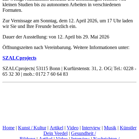
kleinen Studien bis zu autonomen Arbeiten in verschiedenen
Formaten.
Zur Vernissage am Sonntag, dem 12. April 2026, um 17 Uhr laden
wir Sie und Ihre Freunde herzlich ein.
Dauer der Ausstellung: von 12. April bis 29. Mai 2026
Öffnungszeiten nach Vereinbarung. Weitere Informationen unter:
SZALCprojects
SZALCprojects| 53115 Bonn | Kurfürstenstr. 31, 2. OG| Tel.: 0228 -
65 32 30 | mob.: 0172 7 60 64 83
Home
|
Kunst / Kultur
|
Artikel
|
Video
|
Interview
|
Musik
|
Künstler
Dein Veedel
|
Gesundheit /
Bildung
|
Artikel
|
Video
|
Interview
|
Nachrichten /