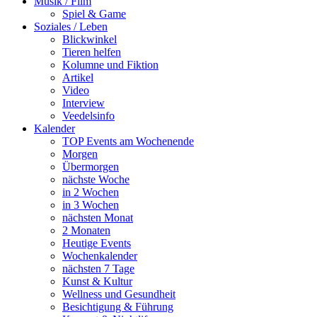
Musik / Film
Spiel & Game
Soziales / Leben
Blickwinkel
Tieren helfen
Kolumne und Fiktion
Artikel
Video
Interview
Veedelsinfo
Kalender
TOP Events am Wochenende
Morgen
Übermorgen
nächste Woche
in 2 Wochen
in 3 Wochen
nächsten Monat
2 Monaten
Heutige Events
Wochenkalender
nächsten 7 Tage
Kunst & Kultur
Wellness und Gesundheit
Besichtigung & Führung