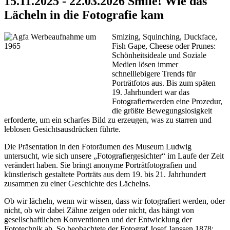
15.11.2025 - 22.03.2026 Smile! Wie das
Lächeln in die Fotografie kam
Smizing, Squinching, Duckface,
Fish Gape, Cheese oder Prunes:
Schönheitsideale und Soziale
Medien lösen immer
schnelllebigere Trends für
Porträtfotos aus. Bis zum späten
19. Jahrhundert war das
Fotografiertwerden eine Prozedur,
die größte Bewegungslosigkeit
erforderte, um ein scharfes Bild zu erzeugen, was zu starren und
leblosen Gesichtsausdrücken führte.
Die Präsentation in den Fotoräumen des Museum Ludwig
untersucht, wie sich unsere „Fotografiergesichter“ im Laufe der Zeit
verändert haben. Sie bringt anonyme Porträtfotografien und
künstlerisch gestaltete Porträts aus dem 19. bis 21. Jahrhundert
zusammen zu einer Geschichte des Lächelns.
Ob wir lächeln, wenn wir wissen, dass wir fotografiert werden, oder
nicht, ob wir dabei Zähne zeigen oder nicht, das hängt von
gesellschaftlichen Konventionen und der Entwicklung der
Fototechnik ab. So beobachtete der Fotograf Josef Janssen 1878: