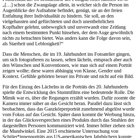
„[…] schon die Zwangslage allein, in welcher sich die Person im
Augenblicke der Aufnahme befindet, genügt, sie an der freien
Entfaltung ihrer Individualität zu hindern. Sie soll, an den
vielgehassten und gefürchteten und doch unentbehrlichen
Kopfhalter gelehnt, unbeweglich und unverwandt eine Zeitlang
nach einem bestimmten Punkt hinsehen, der dem Auge gewöhnlich
nichts zu betrachten bietet. Was anders kann die Folge davon sein,
als Starrheit und Leblosigkeit?“
Dass die Menschen, die im 19. Jahrhundert ins Fotoatelier gingen,
um sich fotografieren zu lassen, selten lächeln, entsprach aber auch
den Wünschen und Konventionen, wie man sich auf einem Porträt
zeigen wollte; diese waren abhängig von Klasse, Gender und
Kontext. Gefühle gehörten besser ins Private und nicht auf ein Bild.
Für den Einzug des Lächelns in die Porträts des 20. Jahrhunderts
spielte die Entwicklung des Stummfilms eine bedeutende Rolle. Die
Mimik war es, über die Regungen erzählt wurden. Dafür zoomte die
Kamera immer näher an das Gesicht heran. Parallel dazu lässt sich
beobachten, dass das Ganzkörperporträt zunehmend abgelöst wurde
vom Fokus auf das Gesicht. Später dann kommt die Werbung hinzu,
in der das Glücksversprechen eines Produkts durch das Strahlen der
dargestellten Personen kommuniziert wird. Immer höher ziehen sich
die Mundwinkel. Eine 2015 erschienene Untersuchung von
Schüler*innenporträts aus US-amerikanischen Jahrbüchern konnte