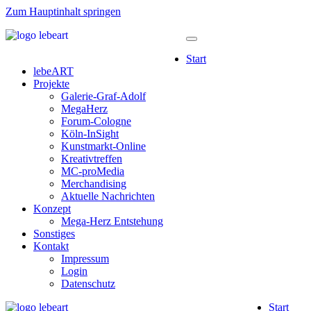
Zum Hauptinhalt springen
Start
lebeART
Projekte
Galerie-Graf-Adolf
MegaHerz
Forum-Cologne
Köln-InSight
Kunstmarkt-Online
Kreativtreffen
MC-proMedia
Merchandising
Aktuelle Nachrichten
Konzept
Mega-Herz Entstehung
Sonstiges
Kontakt
Impressum
Login
Datenschutz
Start