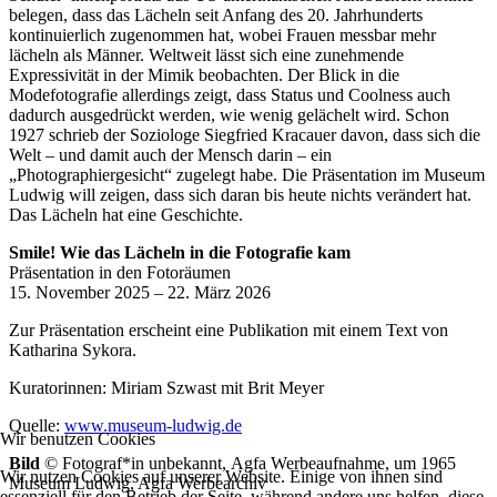
belegen, dass das Lächeln seit Anfang des 20. Jahrhunderts
kontinuierlich zugenommen hat, wobei Frauen messbar mehr
lächeln als Männer. Weltweit lässt sich eine zunehmende
Expressivität in der Mimik beobachten. Der Blick in die
Modefotografie allerdings zeigt, dass Status und Coolness auch
dadurch ausgedrückt werden, wie wenig gelächelt wird. Schon
1927 schrieb der Soziologe Siegfried Kracauer davon, dass sich die
Welt – und damit auch der Mensch darin – ein
„Photographiergesicht“ zugelegt habe. Die Präsentation im Museum
Ludwig will zeigen, dass sich daran bis heute nichts verändert hat.
Das Lächeln hat eine Geschichte.
Smile! Wie das Lächeln in die Fotografie kam
Präsentation in den Fotoräumen
15. November 2025 – 22. März 2026
Zur Präsentation erscheint eine Publikation mit einem Text von
Katharina Sykora.
Kuratorinnen: Miriam Szwast mit Brit Meyer
Quelle:
www.museum-ludwig.de
Wir benutzen Cookies
Bild
© Fotograf*in unbekannt, Agfa Werbeaufnahme, um 1965
Wir nutzen Cookies auf unserer Website. Einige von ihnen sind
Museum Ludwig, Agfa Werbearchiv
essenziell für den Betrieb der Seite, während andere uns helfen, diese