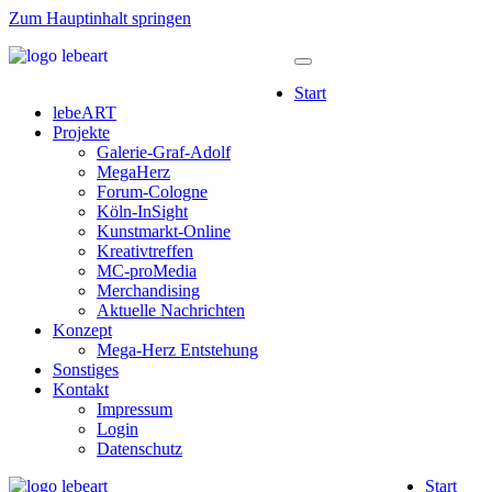
Zum Hauptinhalt springen
Start
lebeART
Projekte
Galerie-Graf-Adolf
MegaHerz
Forum-Cologne
Köln-InSight
Kunstmarkt-Online
Kreativtreffen
MC-proMedia
Merchandising
Aktuelle Nachrichten
Konzept
Mega-Herz Entstehung
Sonstiges
Kontakt
Impressum
Login
Datenschutz
Start