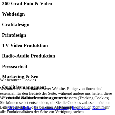
360 Grad Foto & Video
Webdesign
Grafikdesign
Printdesign
TV-Video Produktion
Radio-Audio Produktion
Pressearbeit
Marketing & Seo
Wir benutzen Cookies
Qualitätsmangement
Wir nutzen Cookies auf unserer Website. Einige von ihnen sind
essenziell für den Betrieb der Seite, während andere uns helfen, diese
Event & Künstlermanagement
Website und die Nutzererfahrung zu verbessern (Tracking Cookies).
Sie können selbst entscheiden, ob Sie die Cookies zulassen möchten.
Bitte beachten Sie, dass bei einer Ablehnung womöglich nicht mehr
MC-proMedia
|
Datenschutzerklärung
|
Impressum
|
Kontakt
alle Funktionalitäten der Seite zur Verfügung stehen.