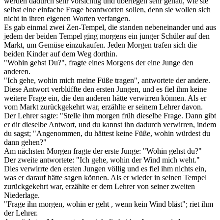
werden dadurch sehr vorsichtig und überlegen sehr genau, wie sie
selbst eine einfache Frage beantworten sollen, denn sie wollen sich
nicht in ihren eigenen Worten verfangen.
Es gab einmal zwei Zen-Tempel, die standen nebeneinander und aus
jedem der beiden Tempel ging morgens ein junger Schüler auf den
Markt, um Gemüse einzukaufen. Jeden Morgen trafen sich die
beiden Kinder auf dem Weg dorthin.
"Wohin gehst Du?", fragte eines Morgens der eine Junge den
anderen.
"Ich gehe, wohin mich meine Füße tragen", antwortete der andere.
Diese Antwort verblüffte den ersten Jungen, und es fiel ihm keine
weitere Frage ein, die den anderen hätte verwirren können. Als er
vom Markt zurückgekehrt war, erzählte er seinem Lehrer davon.
Der Lehrer sagte: "Stelle ihm morgen früh dieselbe Frage. Dann gibt
er dir dieselbe Antwort, und du kannst ihn dadurch verwirren, indem
du sagst; "Angenommen, du hättest keine Füße, wohin würdest du
dann gehen?"
Am nächsten Morgen fragte der erste Junge: "Wohin gehst du?"
Der zweite antwortete: "Ich gehe, wohin der Wind mich weht."
Dies verwirrte den ersten Jungen völlig und es fiel ihm nichts ein,
was er darauf hätte sagen können. Als er wieder in seinen Tempel
zurückgekehrt war, erzählte er dem Lehrer von seiner zweiten
Niederlage.
"Frage ihn morgen, wohin er geht , wenn kein Wind bläst"; riet ihm
der Lehrer.