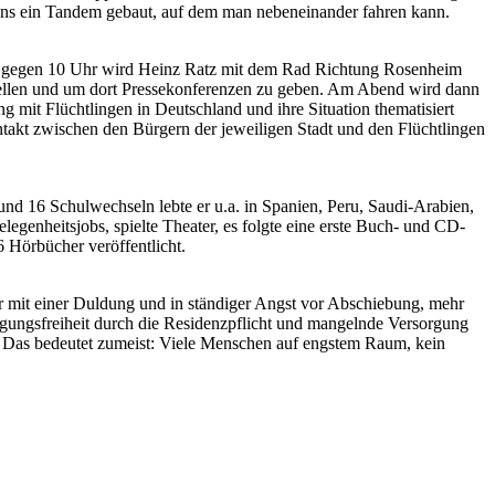
igens ein Tandem gebaut, auf dem man nebeneinander fahren kann.
uar gegen 10 Uhr wird Heinz Ratz mit dem Rad Richtung Rosenheim
stellen und um dort Pressekonferenzen zu geben. Am Abend wird dann
g mit Flüchtlingen in Deutschland und ihre Situation thematisiert
takt zwischen den Bürgern der jeweiligen Stadt und den Flüchtlingen
d 16 Schulwechseln lebte er u.a. in Spanien, Peru, Saudi-Arabien,
genheitsjobs, spielte Theater, es folgte eine erste Buch- und CD-
 Hörbücher veröffentlicht.
 mit einer Duldung und in ständiger Angst vor Abschiebung, mehr
gungsfreiheit durch die Residenzpflicht und mangelnde Versorgung
 Das bedeutet zumeist: Viele Menschen auf engstem Raum, kein