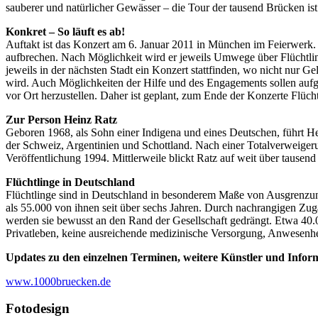
sauberer und natürlicher Gewässer – die Tour der tausend Brücken is
Konkret – So läuft es ab!
Auftakt ist das Konzert am 6. Januar 2011 in München im Feierwerk
aufbrechen. Nach Möglichkeit wird er jeweils Umwege über Flüchtli
jeweils in der nächsten Stadt ein Konzert stattfinden, wo nicht nur G
wird. Auch Möglichkeiten der Hilfe und des Engagements sollen aufg
vor Ort herzustellen. Daher ist geplant, zum Ende der Konzerte Flüch
Zur Person Heinz Ratz
Geboren 1968, als Sohn einer Indigena und eines Deutschen, führt H
der Schweiz, Argentinien und Schottland. Nach einer Totalverweigeru
Veröffentlichung 1994. Mittlerweile blickt Ratz auf weit über tause
Flüchtlinge in Deutschland
Flüchtlinge sind in Deutschland in besonderem Maße von Ausgrenzun
als 55.000 von ihnen seit über sechs Jahren. Durch nachrangigen Zu
werden sie bewusst an den Rand der Gesellschaft gedrängt. Etwa 40
Privatleben, keine ausreichende medizinische Versorgung, Anwesenhe
Updates zu den einzelnen Terminen, weitere Künstler und Infor
www.1000bruecken.de
Fotodesign