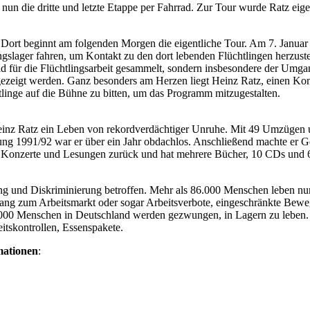
t nun die dritte und letzte Etappe per Fahrrad. Zur Tour wurde Ratz e
. Dort beginnt am folgenden Morgen die eigentliche Tour. Am 7. Jan
ngslager fahren, um Kontakt zu den dort lebenden Flüchtlingen herzu
eld für die Flüchtlingsarbeit gesammelt, sondern insbesondere der Umgan
ezeigt werden. Ganz besonders am Herzen liegt Heinz Ratz, einen Kon
tlinge auf die Bühne zu bitten, um das Programm mitzugestalten.
einz Ratz ein Leben von rekordverdächtiger Unruhe. Mit 49 Umzügen un
ng 1991/92 war er über ein Jahr obdachlos. Anschließend machte er Gele
nd Konzerte und Lesungen zurück und hat mehrere Bücher, 10 CDs und 6
g und Diskriminierung betroffen. Mehr als 86.000 Menschen leben nur
gang zum Arbeitsmarkt oder sogar Arbeitsverbote, eingeschränkte Bewe
.000 Menschen in Deutschland werden gezwungen, in Lagern zu leben.
itskontrollen, Essenspakete.
mationen
: