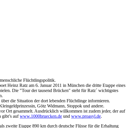
nschliche Flüchtlingspolitik.
et Heinz Ratz am 6. Januar 2011 in München die dritte Etappe eines
ielen. Die "Tour der tausend Brücken" steht für Ratz´ wichtigstes
n.
ber die Situation der dort lebenden Flüchtlinge informieren.
e Kleingeldprinzessin, Götz Widmann, Stoppok und andere.
or Ort gesammelt. Ausdrücklich willkommen ist zudem jeder, der auf
 gibt’s auf
www.1000bruecken.de
und
www.proasyl.de
.
ls zweite Etappe 890 km durch deutsche Flüsse für die Erhaltung