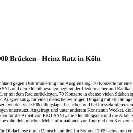
000 Brücken - Heinz Ratz in Köln
land gegen Diskriminierung und Ausgrenzung. 70 Konzerte für eine me
YL und den Flüchtlingsräten beginnt der Liedermacher und Radikalpo
ll er mit dem Rad zurücklegen, 70 Konzerte in ebenso vielen Städten sp
nd Ausgrenzung, für einen menschenwürdigen Umgang mit Flüchtlinge
" werden viele Flüchtlingslager besuchen und bei Pressekonferenzen ü
egen unterstützt. Angefragt sind unter anderem Konstantin Wecker, di
n für die Arbeit von PRO ASYL, die Flüchtlingsräte und die Arbeit v
appe mitradeln möchte. Mehr Informationen zur Tour und den Konzerten
 für Obdachlose durch Deutschland lief. Im Sommer 2009 schwamm er a