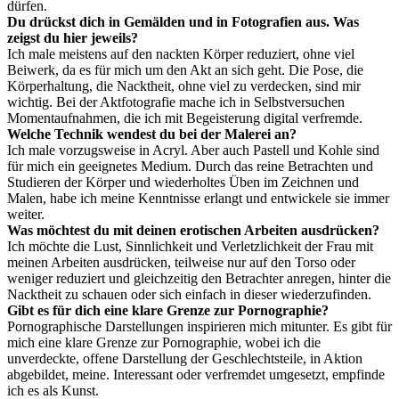
dürfen.
Du drückst dich in Gemälden und in Fotografien aus. Was
zeigst du hier jeweils?
Ich male meistens auf den nackten Körper reduziert, ohne viel
Beiwerk, da es für mich um den Akt an sich geht. Die Pose, die
Körperhaltung, die Nacktheit, ohne viel zu verdecken, sind mir
wichtig. Bei der Aktfotografie mache ich in Selbstversuchen
Momentaufnahmen, die ich mit Begeisterung digital verfremde.
Welche Technik wendest du bei der Malerei an?
Ich male vorzugsweise in Acryl. Aber auch Pastell und Kohle sind
für mich ein geeignetes Medium. Durch das reine Betrachten und
Studieren der Körper und wiederholtes Üben im Zeichnen und
Malen, habe ich meine Kenntnisse erlangt und entwickele sie immer
weiter.
Was möchtest du mit deinen erotischen Arbeiten ausdrücken?
Ich möchte die Lust, Sinnlichkeit und Verletzlichkeit der Frau mit
meinen Arbeiten ausdrücken, teilweise nur auf den Torso oder
weniger reduziert und gleichzeitig den Betrachter anregen, hinter die
Nacktheit zu schauen oder sich einfach in dieser wiederzufinden.
Gibt es für dich eine klare Grenze zur Pornographie?
Pornographische Darstellungen inspirieren mich mitunter. Es gibt für
mich eine klare Grenze zur Pornographie, wobei ich die
unverdeckte, offene Darstellung der Geschlechtsteile, in Aktion
abgebildet, meine. Interessant oder verfremdet umgesetzt, empfinde
ich es als Kunst.