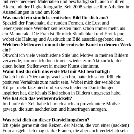
mit verschiedenen Materialien und beschäftigt sich, auch in ihren
Akten, mit der Digitalfotografie. Seit 2008 zeigt sie ihre Arbeiten in
Ausstellungen in und um Köln.
Was macht ein sinnlich- erotisches Bild für dich aus?
Speziell der Frauenakt, die runden Formen, die Lust und
lebenspendende Weiblichkeit reizten mich schon immer mehr, als
ein Männerakt. Die Frau ist für mich Sinnlichkeit und Erotik pur,
wobei die Haltung und Ausdruck im Bild ausschlaggebend sind.
Welchen Stellenwert nimmt die erotische Kunst in deinem Werk
ein?
Obwohl ich viele verschiedene Stile und Motive in meinen Bildern
verwende, komme ich doch immer wieder zum Akt zurück, der
einen hohen Stellenwert in meiner Kunst einnimmt.
Wann hast du dich das erste Mal mit Akt beschäftigt
?
Da ich in den 70ern aufgewachsen bin, hatte ich schon früh ein
positives Verhältnis zum nackt sein. Wobei mich der weibliche
Körper mehr fasziniert und zu verschiedenen Darstellungen
inspiriert hat, die ich als Kind schon in Bildern umgesetzt habe.
Wie hat sich das weiterentwickelt?
Im Laufe der Zeit habe ich mich auch an provokantere Motive
gewagt, die zum nachdenken und hinterfragen anregen.
Was reizt dich an dieser Darstellungsform?
Ich spiele gerne mit den Reizen, der Macht, die von einer (nackten)
Frau ausgeht. Ich mag starke Frauen, die aber auch verletzlich sein