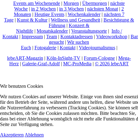
Events am Wochenende
|
Morgen
|
Übermorgen
|
nächste
Woche
|
in 2 Wochen
|
in 3 Wochen
|
nächsten Monat
|
2
Monaten
|
Heutige Events
|
Wochenkalender
|
nächsten 7
Tage
|
Kunst & Kultur
|
Wellness und Gesundheit
|
Besichtigung &
Führung
|
Konzert &
Nightlife
|
Monatskalender
|
Veranstaltungsorte
|
Info /
Kontakt
|
Impressum
|
Team
|
Kontaktadressen
|
Videoworkshop
|
Ban
gesucht
|
Wir suchen
Euch
|
Fotogalerie
|
Kontakt
|
Videojournalismus
|
lebeART-Magazin
|
Köln-InSight-TV
|
Forum-Cologne
|
Mega-
Herz
|
Galerie-Graf-Adolf
|
MC-ProMedia
|
© 2026 lebeART
Wir benutzen Cookies
Wir nutzen Cookies auf unserer Website. Einige von ihnen sind essenzi
für den Betrieb der Seite, während andere uns helfen, diese Website un
die Nutzererfahrung zu verbessern (Tracking Cookies). Sie können sel
entscheiden, ob Sie die Cookies zulassen möchten. Bitte beachten Sie,
dass bei einer Ablehnung womöglich nicht mehr alle Funktionalitäten 
Seite zur Verfügung stehen.
Akzeptieren
Ablehnen