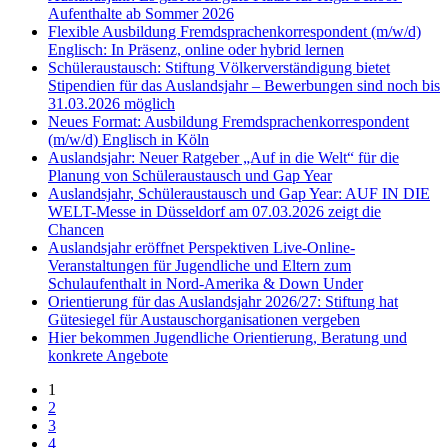
Aufenthalte ab Sommer 2026
Flexible Ausbildung Fremdsprachenkorrespondent (m/w/d)
Englisch: In Präsenz, online oder hybrid lernen
Schüleraustausch: Stiftung Völkerverständigung bietet
Stipendien für das Auslandsjahr – Bewerbungen sind noch bis
31.03.2026 möglich
Neues Format: Ausbildung Fremdsprachenkorrespondent
(m/w/d) Englisch in Köln
Auslandsjahr: Neuer Ratgeber „Auf in die Welt“ für die
Planung von Schüleraustausch und Gap Year
Auslandsjahr, Schüleraustausch und Gap Year: AUF IN DIE
WELT-Messe in Düsseldorf am 07.03.2026 zeigt die
Chancen
Auslandsjahr eröffnet Perspektiven Live-Online-
Veranstaltungen für Jugendliche und Eltern zum
Schulaufenthalt in Nord-Amerika & Down Under
Orientierung für das Auslandsjahr 2026/27: Stiftung hat
Gütesiegel für Austauschorganisationen vergeben
Hier bekommen Jugendliche Orientierung, Beratung und
konkrete Angebote
1
2
3
4