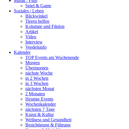
Musik / Film
Spiel & Game
Soziales / Leben
Blickwinkel
Tieren helfen
Kolumne und Fiktion
Artikel
Video
Interview
Veedelsinfo
Kalender
TOP Events am Wochenende
Morgen
Übermorgen
nächste Woche
in 2 Wochen
in 3 Wochen
nächsten Monat
2 Monaten
Heutige Events
Wochenkalender
nächsten 7 Tage
Kunst & Kultur
Wellness und Gesundheit
Besichtigung & Führung