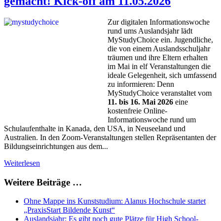
gemacht! Kick-off am 11.05.2026
Zur digitalen Informationswoche
rund ums Auslandsjahr lädt
MyStudyChoice ein. Jugendliche,
die von einem Auslandsschuljahr
träumen und ihre Eltern erhalten
im Mai in elf Veranstaltungen die
ideale Gelegenheit, sich umfassend
zu informieren: Denn
MyStudyChoice veranstaltet vom
11. bis 16. Mai 2026
eine
kostenfreie Online-
Informationswoche rund um
Schulaufenthalte in Kanada, den USA, in Neuseeland und
Australien. In den Zoom-Veranstaltungen stellen Repräsentanten der
Bildungseinrichtungen aus dem...
Weiterlesen
Weitere Beiträge …
Ohne Mappe ins Kunststudium: Alanus Hochschule startet
„PraxisStart Bildende Kunst“
Auslandsjahr: Es gibt noch gute Plätze für High School-